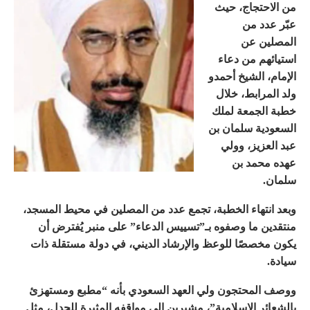
من الاحتجاج، حيث
عبّر عدد من
المصلين عن
استيائهم من دعاء
الإمام، الشيخ أحمدو
ولد المرابط، خلال
خطبة الجمعة لملك
السعودية سلمان بن
عبد العزيز، وولي
عهده محمد بن
سلمان.
وبعد انتهاء الخطبة، تجمع عدد من المصلين في محيط المسجد،
منتقدين ما وصفوه بـ”تسييس الدعاء” على منبر يُفترض أن
يكون مخصصًا للوعظ والإرشاد الديني، في دولة مستقلة ذات
سيادة.
ووصف المحتجون ولي العهد السعودي بأنه “مطبع ومستهزئ
بالشعائر الإسلامية”، مشيرين إلى مواقفه المثيرة للجدل، مثل