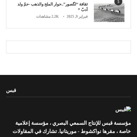
5
ثقافة “لگصور”..حوار الملح والذهب -حمّ ولد
آدبّ *
فبراير 9, 2025
2.2K مشاهدات
قبس
مؤسسة قبس للإنتاج السمعي البصري ، مؤسسة إعلامية
خاصة ، مقرها نواكشوط - موريتانيا. تشارك في المقاولات