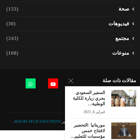
صحة
(153)
فيديوهات
(30)
مجتمع
(243)
منوعات
(108)
مقالات ذات صلة
السفير السعودي
يجري زيارة للكلية
الوطنية...
فبراير 6, 2025
© 2023 - جميع الحقوق محفوظة. تصميم وتطوير
MAURI-TECH SOLUTIONS
.
موريتانيا :التحضير
لافتتاح خمس
مؤسسات للتعليم...