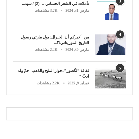
3
تأملات في الشعر الحساني … (2) / سيد...
مارس 31, 2024
3.7K مشاهدات
4
من_أخبركم أن الجنرال: بول مارتي رسول
التاريخ الموريتاني؟!...
مارس 30, 2024
2.2K مشاهدات
5
ثقافة “لگصور”..حوار الملح والذهب -حمّ ولد
آدبّ *
فبراير 9, 2025
2.2K مشاهدات