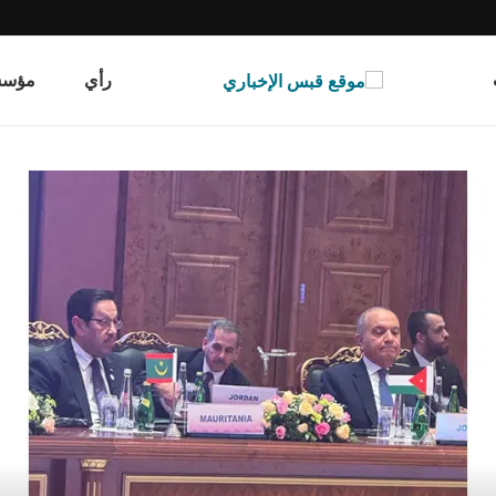
رأي
مؤسسة قب