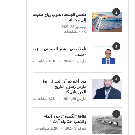
2
طقس الجمعة : هبوب رياح ضعيفة
إلى معتدلة...
ديسمبر 25, 2025
4.3K مشاهدات
3
تأملات في الشعر الحساني … (2)
/ سيد...
مارس 31, 2024
3.7K مشاهدات
4
من_أخبركم أن الجنرال: بول
مارتي رسول التاريخ
الموريتاني؟!...
مارس 30, 2024
2.2K مشاهدات
5
ثقافة “لگصور”..حوار الملح
والذهب -حمّ ولد آدبّ *
فبراير 9, 2025
2.2K مشاهدات