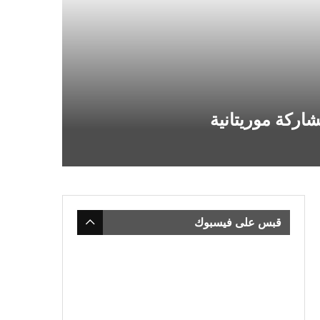
شاركة موريتانية
قبس على فيسبوك