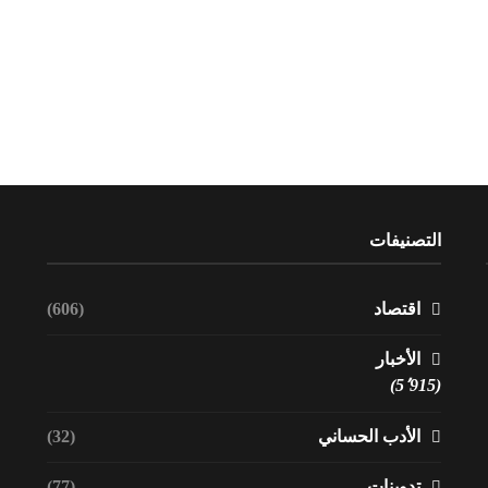
التصنيفات
اقتصاد
(606)
الأخبار
(5٬915)
الأدب الحساني
(32)
تدوينات
(77)