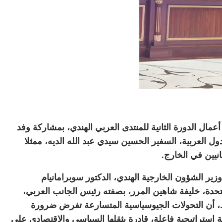
مال الدورة الثانية للمنتدى العربي الهندي، بمشاركة وفد
دول العربية، السفير الحسين سيدي عبد الله الديه، ممثلا
انيين في الخارج.
زير الشؤون الخارجية الهندي، الدكتور سوبرامانيام
لمتحدة، خليفة شاهين المرر، بصفته رئيس الجانب العربي،
غيط، أن التحولات الجيوسياسية المتسارعة تفرض ضرورة
كة استراتيجية فاعلة، قادرة بثقلها السياسي والاقتصادي على