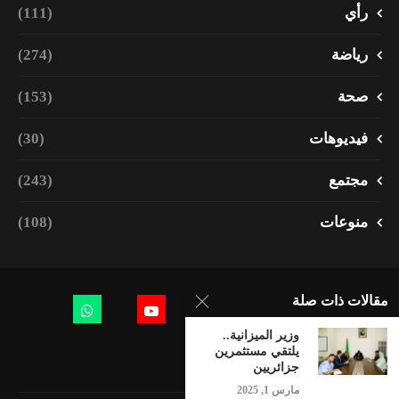
رأي
(111)
رياضة
(274)
صحة
(153)
فيديوهات
(30)
مجتمع
(243)
منوعات
(108)
مقالات ذات صلة
وزير الميزانية..
يلتقي مستثمرين
جزائريين
مارس 1, 2025