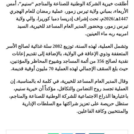
أطلقت خيرية الشركة الوطنية للصناعة والمناجم “سنيم”، أمس
الأربعاء، بمباني ولاية تيرس زمور، عملية رمضان للعام الهجري
1447هـ/2026م، تحت إشراف إدريسا دمبا كوريرا، والي ولاية
تيرس زمور، وبحضور المدير العام المساعد للخيرية، السيد
امربيه ربه ماء العينين.
وتشمل العملية، لهذه السنة، توزيع 2082 سلة غذائية لصالح الأسر
المتعففة وذوي الإعاقة في الولاية، بالإضافة إلى تقديم إعانات
نقدية لصالح 356 من أئمة المساجد وشيوخ المحاظر والمؤذنين،
حيث بلغ السقف الإجمالي لهذه العملية 70 مليون أوقية قديمة.
وقال المدير العام المساعد للخيرية، في كلمة له بالمناسبة، إن
العملية تجسد روح التضامن والتكافل، مؤكداً أن خيرية سنيم،
باعتبارها الذراع الاجتماعية للشركة الوطنية للصناعة والمناجم،
ستظل حريصة على تعزيز شراكتها مع السلطات الإدارية
والمنتخبين وكافة الفاعلين.