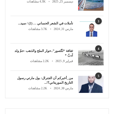
ديسمبر 25, 2025
4.3K مشاهدات
3
تأملات في الشعر الحساني … (2) / سيد...
مارس 31, 2024
3.7K مشاهدات
4
ثقافة “لگصور”..حوار الملح والذهب -حمّ ولد
آدبّ *
فبراير 9, 2025
2.2K مشاهدات
5
من_أخبركم أن الجنرال: بول مارتي رسول
التاريخ الموريتاني؟!...
مارس 30, 2024
2.2K مشاهدات