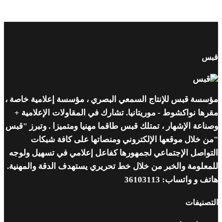
قبس
مؤسسة قبس للإنتاج السمعي البصري ، مؤسسة إعلامية خاصة ،
مقرها نواكشوط - موريتانيا. تشارك في المقاولات الإعلامية +
وصناعة الإشهار ، تمتلك قبس طاقما مهنيا ومتميزا . وتبرز "قبس
"من خلال موقعها الإلكتروني ومنصاتها على كافة شبكات
التواصل الإجتماعي لجمهورها كفاعل إعلامي في تسهيل ولوجه
للمعلومة والخبر من خلال خط تحريري يستهدف الدقة والمهنية.
هاتف و واتساب: 36103113
التصنيفات