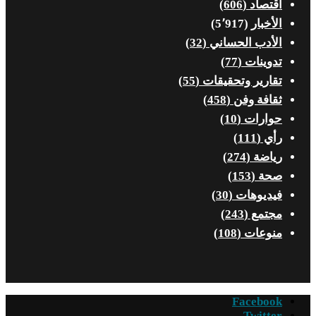
اقتصاد
(606)
الأخبار
(5٬917)
الأدب الحساني
(32)
تدوينات
(77)
تقارير وتحقيقات
(55)
ثقافة وفن
(458)
حوارات
(10)
رأي
(111)
رياضة
(274)
صحة
(153)
فيديوهات
(30)
مجتمع
(243)
منوعات
(108)
Facebook
Twitter