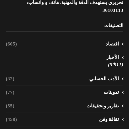
تحريري يستهدف الدقة والمهنية. هاتف و واتساب:
36103113
التصنيفات
اقتصاد
(605)
الأخبار
(5٬911)
الأدب الحساني
(32)
تدوينات
(77)
تقارير وتحقيقات
(55)
ثقافة وفن
(458)