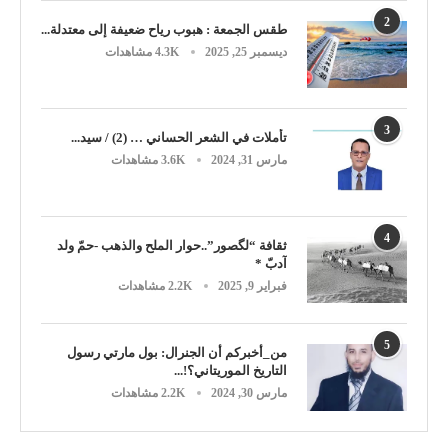
2
طقس الجمعة : هبوب رياح ضعيفة إلى معتدلة...
ديسمبر 25, 2025
4.3K مشاهدات
3
تأملات في الشعر الحساني … (2) / سيد...
مارس 31, 2024
3.6K مشاهدات
4
ثقافة “لگصور”..حوار الملح والذهب -حمّ ولد
آدبّ *
فبراير 9, 2025
2.2K مشاهدات
5
من_أخبركم أن الجنرال: بول مارتي رسول
التاريخ الموريتاني؟!...
مارس 30, 2024
2.2K مشاهدات