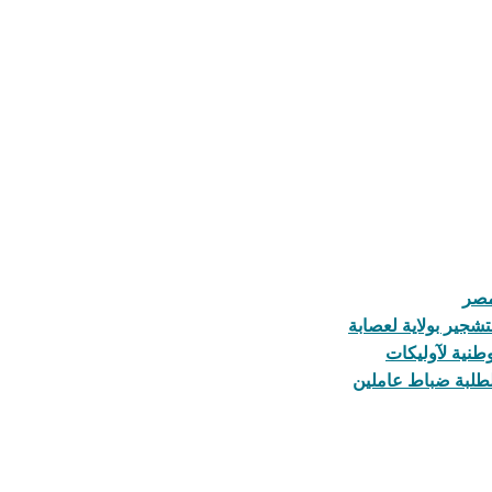
مصر
تشجير بولاية لعصابة
لطلبة ضباط عاملين