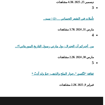
ديسمبر 25, 2025
4.3K مشاهدات
3
تأملات في الشعر الحساني … (2) / سيد...
مارس 31, 2024
3.7K مشاهدات
4
من_أخبركم أن الجنرال: بول مارتي رسول التاريخ الموريتاني؟!...
مارس 30, 2024
2.2K مشاهدات
5
ثقافة “لگصور”..حوار الملح والذهب -حمّ ولد آدبّ *
فبراير 9, 2025
2.2K مشاهدات