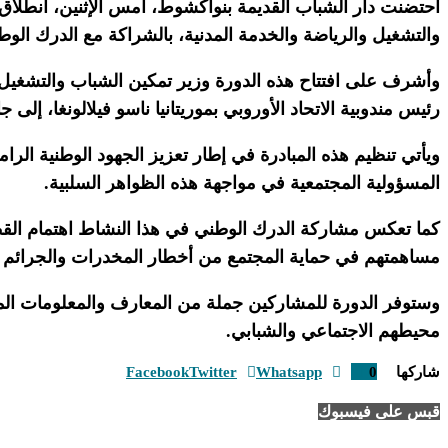
احتضنت دار الشباب القديمة بنواكشوط، أمس الإثنين، انطلا
والتشغيل والرياضة والخدمة المدنية، بالشراكة مع الدرك الوطني وعدد من الشركاء 
وأشرف على افتتاح هذه الدورة وزير تمكين الشباب والتشغيل و
رئيس مندوبية الاتحاد الأوروبي بموريتانيا ناسو فيلالونغا، إل
ويأتي تنظيم هذه المبادرة في إطار تعزيز الجهود الوطنية الر
المسؤولية المجتمعية في مواجهة هذه الظواهر السلبية.
كما تعكس مشاركة الدرك الوطني في هذا النشاط اهتمام القطا
مساهمتهم في حماية المجتمع من أخطار المخدرات والجرائم ال
وستوفر الدورة للمشاركين جملة من المعارف والمعلومات المتع
محيطهم الاجتماعي والشبابي.
شاركها
0
Whatsapp
Twitter
Facebook
قبس على فيسبوك