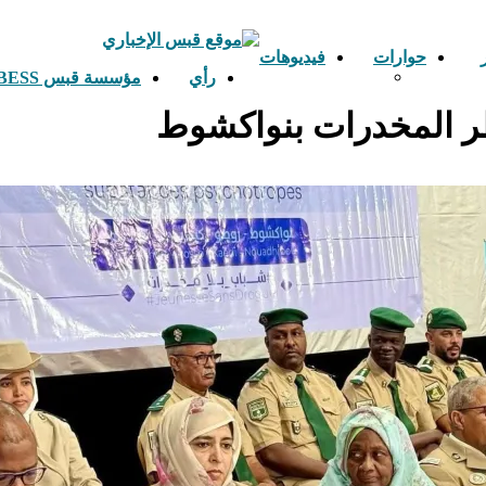
حوارات
فيديوهات
رأي
مؤسسة قبس ETS GHABESS
طر المخدرات بنواكشوط