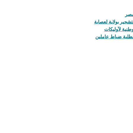
مصر
تشجير بولاية لعصابة
لطلبة ضباط عاملين