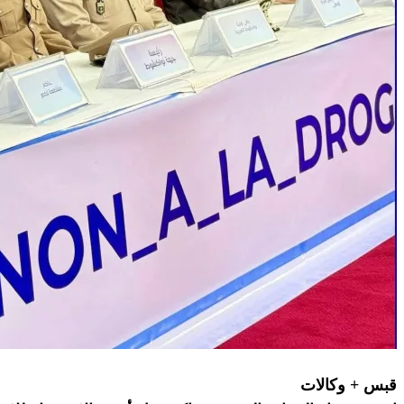
قبس + وكالات