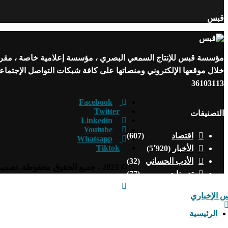
قبس
مؤسسة قبس للإنتاج السمعي البصري ، مؤسسة إعلامية خاصة ، مقرها ن
خلال موقعها الإلكتروني ومنصاتها على كافة شبكات التواصل الإجتما
36103113
Facebook
Twitter
التصنيفات
Linkedin
Youtube
اقتصاد
(607)
Whatsapp
Tiktok
الأخبار
(5٬920)
الأدب الحساني
(32)
© 2023 - جميع الحقوق محفوظة. تصميم وتطوير
تدوينات
(77)
تقارير وتحقيقات
(55)
ثقافة وفن
(458)
حوارات
(10)
الرئيسية
رأي
(111)