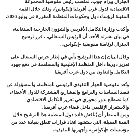
الجنرال بيرام جوب، لمنصب رئيس مفوضية المجموعة
الاقتصادية لدول غرب أفريقيا (إيكواس)، وذلك خلال القمة
المقبلة لرؤساء دول وحكومات المنظمة المقررة في يوليو 2026.
وأكدت وزارة التكامل الأفريقي والشؤون الخارجية السنغالية،
في بيان نشرته الأحد، أن الرئيس السنغالي، ، قرر ترشيح
الجنرال لرئاسة مفوضية «إيكواس».
وقال البيان إن هذا الترشيح يأتي في إطار حرص السنغال على
تعزيز دورها داخل المنظمة الإقليمية والمساهمة في دفع جهود
التكامل والتعاون بين دول غرب أفريقيا.
وتُعد مفوضية الجهاز التنفيذي الرئيسي للمنظمة، والمسؤولة عن
تنفيذ السياسات والبرامج والمشاريع المشتركة للدول الأعضاء،
كما تضطلع بدور محوري في تعزيز التكامل الاقتصادي
والاستقرار الإقليمي داخل فضاء غرب أفريقيا.
ومن المنتظر أن يُناقش قادة دول المنظمة هذا الترشيح خلال
القمة المقبلة، التي ستشهد اتخاذ قرارات تتعلق بقيادة عدد من
مؤسسات «إيكواس» وأجهزتها التنفيذية.