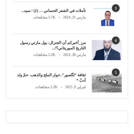
3
تأملات في الشعر الحساني … (2) / سيد...
مارس 31, 2024
3.7K مشاهدات
4
من_أخبركم أن الجنرال: بول مارتي رسول
التاريخ الموريتاني؟!...
مارس 30, 2024
2.2K مشاهدات
5
ثقافة “لگصور”..حوار الملح والذهب -حمّ ولد
آدبّ *
فبراير 9, 2025
2.2K مشاهدات