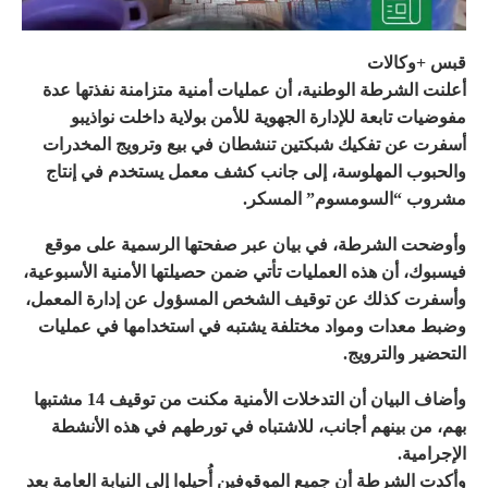
قبس +وكالات
أعلنت الشرطة الوطنية، أن عمليات أمنية متزامنة نفذتها عدة
مفوضيات تابعة للإدارة الجهوية للأمن بولاية داخلت نواذيبو
أسفرت عن تفكيك شبكتين تنشطان في بيع وترويج المخدرات
والحبوب المهلوسة، إلى جانب كشف معمل يستخدم في إنتاج
مشروب “السومسوم” المسكر.
وأوضحت الشرطة، في بيان عبر صفحتها الرسمية على موقع
فيسبوك، أن هذه العمليات تأتي ضمن حصيلتها الأمنية الأسبوعية،
وأسفرت كذلك عن توقيف الشخص المسؤول عن إدارة المعمل،
وضبط معدات ومواد مختلفة يشتبه في استخدامها في عمليات
التحضير والترويج.
وأضاف البيان أن التدخلات الأمنية مكنت من توقيف 14 مشتبها
بهم، من بينهم أجانب، للاشتباه في تورطهم في هذه الأنشطة
الإجرامية.
وأكدت الشرطة أن جميع الموقوفين أُحيلوا إلى النيابة العامة بعد