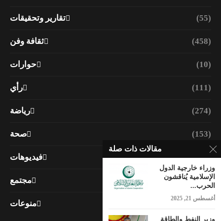
(55)
تقارير وتحقيقات
(458)
ثقافة وفن
(10)
حوارات
(111)
رأي
(274)
رياضة
(153)
صحة
مقالات ذات صلة
(30)
فيديوهات
وزراء خارجية الدول
الإسلامية يُناقشون
(243)
مجتمع
الحرب...
أغسطس 21, 2025
(108)
منوعات
وزير النفط والطاقة