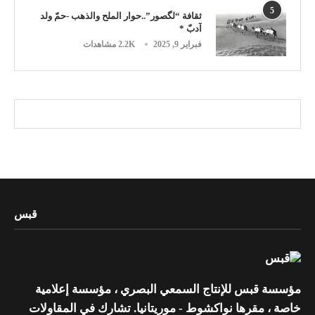
5
ثقافة “لگصور”..حوار الملح والذهب -حمّ ولد
آدبّ *
فبراير 9, 2025
2.2K مشاهدات
قبس
مؤسسة قبس للإنتاج السمعي البصري ، مؤسسة إعلامية
خاصة ، مقرها نواكشوط - موريتانيا. تشارك في المقاولات