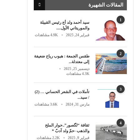
المقالات الشهيرة
1
سيد أحمد ولد أج رئيس القبيلة
والموريتاني الأول.....
فبراير 24, 2025
4.9K مشاهدات
2
طقس الجمعة : هبوب رياح ضعيفة
إلى معتدلة...
ديسمبر 25, 2025
4.3K مشاهدات
3
تأملات في الشعر الحساني … (2)
/ سيد...
مارس 31, 2024
3.6K مشاهدات
4
ثقافة “لگصور”..حوار الملح
والذهب -حمّ ولد آدبّ *
فبراير 9, 2025
2.2K مشاهدات