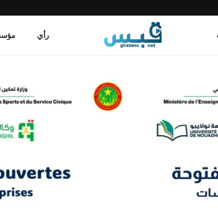
رأي
مؤسسة قب