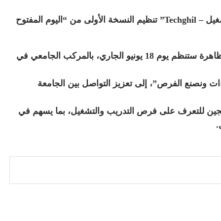
أعلنت جامعة نواذيبو بالتعاون مع وكالة تشغيل “تشغيل – Techghil” تنظيم النسخة الأولى من “اليوم المفتوح
جاء ذلك عبر إعلان أصدرته الثلاثاء، بينت فيه أن التظاهرة ستنظم يوم 18 يونيو الجاري، بالمركب الجامعي في
ت ونصنع الفرص”، إلى تعزيز التواصل بين الجامعة
ريجين للتعرف على فرص التدريب والتشغيل، بما يسهم في
.