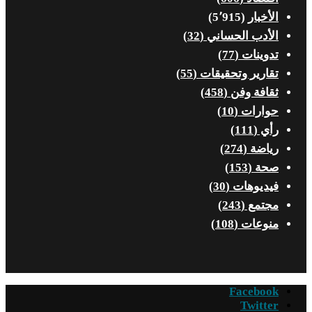
الأخبار
(5٬915)
الأدب الحساني
(32)
تدوينات
(77)
تقارير وتحقيقات
(55)
ثقافة وفن
(458)
حوارات
(10)
رأي
(111)
رياضة
(274)
صحة
(153)
فيديوهات
(30)
مجتمع
(243)
منوعات
(108)
Facebook
Twitter