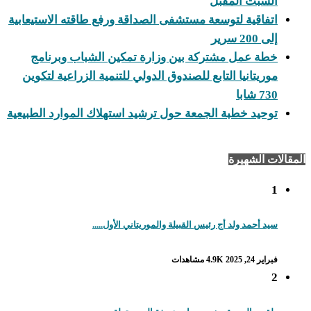
السبت المقبل
اتفاقية لتوسعة مستشفى الصداقة ورفع طاقته الاستيعابية
إلى 200 سرير
خطة عمل مشتركة بين وزارة تمكين الشباب وبرنامج
موريتانيا التابع للصندوق الدولي للتنمية الزراعية لتكوين
730 شابا
توحيد خطبة الجمعة حول ترشيد استهلاك الموارد الطبيعية
المقالات الشهيرة
1
سيد أحمد ولد أج رئيس القبيلة والموريتاني الأول.....
فبراير 24, 2025
4.9K مشاهدات
2