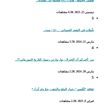
طقس الجمعة : هبوب رياح ضعيفة إلى معتدلة...
ديسمبر 25, 2025
4.3K مشاهدات
3
تأملات في الشعر الحساني … (2) / سيد...
مارس 31, 2024
3.7K مشاهدات
4
من_أخبركم أن الجنرال: بول مارتي رسول التاريخ الموريتاني؟!...
مارس 30, 2024
2.2K مشاهدات
5
ثقافة “لگصور”..حوار الملح والذهب -حمّ ولد آدبّ *
فبراير 9, 2025
2.2K مشاهدات