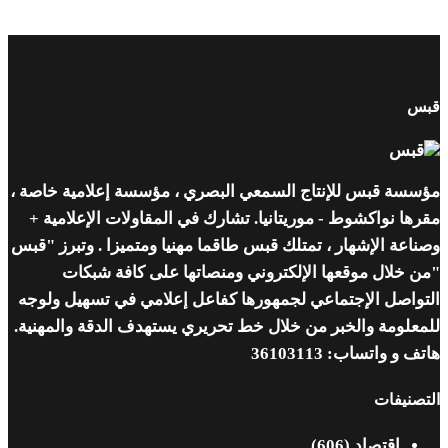
قبس
مؤسسة قبس للإنتاج السمعي البصري ، مؤسسة إعلامية خاصة ،
مقرها نواكشوط - موريتانيا. تشارك في المقاولات الإعلامية +
وصناعة الإشهار ، تمتلك قبس طاقما مهنيا ومتميزا . وتبرز "قبس
"من خلال موقعها الإلكتروني ومنصاتها على كافة شبكات
التواصل الإجتماعي لجمهورها كفاعل إعلامي في تسهيل ولوجه
للمعلومة والخبر من خلال خط تحريري يستهدف الدقة والمهنية.
هاتف و واتساب: 36103113
التصنيفات
اقتصاد
(606)