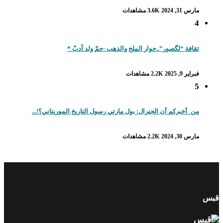
مارس 31, 2024
3.6K مشاهدات
4
ثقافة “لگصور”..حوار الملح والذهب -حمّ ولد آدبّ *
فبراير 9, 2025
2.2K مشاهدات
5
من_أخبركم أن الجنرال: بول مارتي رسول التاريخ الموريتاني؟!...
مارس 30, 2024
2.2K مشاهدات
قبس