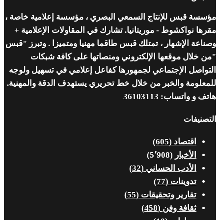
مؤسسة قبس للإنتاج السمعي البصري ، مؤسسة إعلامية خاصة ،
مقرها نواكشوط - موريتانيا. تشارك في المقاولات الإعلامية +
وصناعة الإشهار ، تمتلك قبس طاقما مهنيا ومتميزا . وتبرز "قبس
"من خلال موقعها الإلكتروني ومنصاتها على كافة شبكات
التواصل الإجتماعي لجمهورها كفاعل إعلامي في تسهيل ولوجه
للمعلومة والخبر من خلال خط تحريري يستهدف الدقة والمهنية.
هاتف و واتساب: 36103113
التصنيفات
اقتصاد
(605)
الأخبار
(5٬908)
الأدب الحساني
(32)
تدوينات
(77)
تقارير وتحقيقات
(55)
ثقافة وفن
(458)