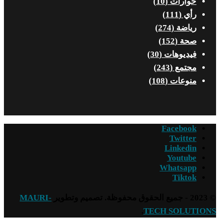
حوارات
(10)
رأي
(111)
رياضة
(274)
صحة
(152)
فيديوهات
(30)
مجتمع
(243)
منوعات
(108)
Facebook
Twitter
Linkedin
Youtube
Whatsapp
Tiktok
© 2023 - جميع الحقوق محفوظة. تصميم وتطوير
MAURI-
.
TECH SOLUTIONS