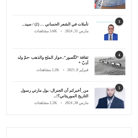
3
تأملات في الشعر الحساني … (2) / سيد...
مارس 31, 2024
3.6K مشاهدات
4
ثقافة “لگصور”..حوار الملح والذهب -حمّ ولد
آدبّ *
فبراير 9, 2025
2.2K مشاهدات
5
من_أخبركم أن الجنرال: بول مارتي رسول
التاريخ الموريتاني؟!...
مارس 30, 2024
2.2K مشاهدات