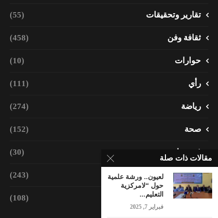
تقارير وتحقيقات
(55)
ثقافة وفن
(458)
حوارات
(10)
رأي
(111)
رياضة
(274)
صحة
(152)
فيديوهات
(30)
مقالات ذات صلة
مجتمع
(243)
لعيون.. ورشة علمية
حول “لامركزية
التعليم...
منوعات
(108)
فبراير 7, 2025