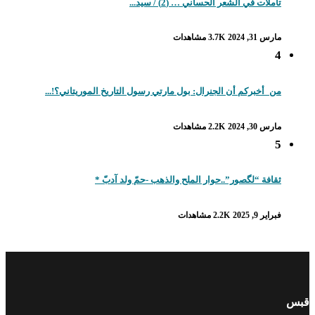
تأملات في الشعر الحساني … (2) / سيد...
مارس 31, 2024
3.7K مشاهدات
4
من_أخبركم أن الجنرال: بول مارتي رسول التاريخ الموريتاني؟!...
مارس 30, 2024
2.2K مشاهدات
5
ثقافة “لگصور”..حوار الملح والذهب -حمّ ولد آدبّ *
فبراير 9, 2025
2.2K مشاهدات
قبس