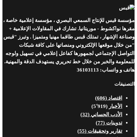
مؤسسة قبس للإنتاج السمعي البصري ، مؤسسة إعلامية خاصة ،
مقرها نواكشوط - موريتانيا. تشارك في المقاولات الإعلامية +
وصناعة الإشهار ، تمتلك قبس طاقما مهنيا ومتميزا . وتبرز "قبس
"من خلال موقعها الإلكتروني ومنصاتها على كافة شبكات
التواصل الإجتماعي لجمهورها كفاعل إعلامي في تسهيل ولوجه
للمعلومة والخبر من خلال خط تحريري يستهدف الدقة والمهنية.
هاتف و واتساب: 36103113
التصنيفات
اقتصاد
(606)
الأخبار
(5٬919)
الأدب الحساني
(32)
تدوينات
(77)
تقارير وتحقيقات
(55)