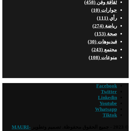
ثقافة وفن
(458)
حوارات
(10)
رأي
(111)
رياضة
(274)
صحة
(153)
فيديوهات
(30)
مجتمع
(243)
منوعات
(108)
Facebook
Twitter
Linkedin
Youtube
Whatsapp
Tiktok
© 2023 - جميع الحقوق محفوظة. تصميم وتطوير
MAURI-