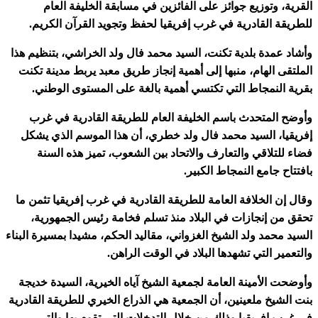
القرية، وتوزيع جوائز على الفائزين في مسابقة الخليفة العام
للطريقة القادرية في غرب إفريقيا لحفظ وتجويد القرآن الكريم.
وأشاد عمدة بلدية تكنت، السيد محمد فال ولد الخراشي، بتنظيم هذا
الملتقى الهام، منبها إلى أهمية إنجاز طريق معبد يربط مدينة تكنت
بقرية النمجاط التي تكتسي أهمية بالغة على المستوى الوطني.
وأوضح المتحدث باسم الخليفة العام للطريقة القادرية في غرب
إفريقيا، السيد محمد فال ولد خطري، أن هذا الموسم الذي يشكل
فضاء للتلاقي والتعارف والاتحاد بين الشعوب، تميز هذه السنة
بافتتاح جامع النمجاط الكبير.
وقال إن الخلافة العامة للطريقة القادرية في غرب إفريقيا تثمن ما
تحقق من إنجازات في البلاد منذ تسلم فخامة رئيس الجمهورية،
السيد محمد ولد الشيخ الغزواني، مقاليد الحكم، مشيدا بمسيرة البناء
والتعمير التي تشهدها البلاد في الوقت الراهن.
وأوضحت الأمينة العامة لجمعية الشيخ آياه الخيرية، السيدة خديجة
بنت الشيخ ملعينين، أن الجمعية هي الذراع الخيري للطريقة القادرية
في غرب إفريقيا وذلك من خلال التدخلات التي تقوم بها والتي