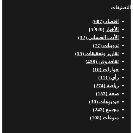
التصنيفات
اقتصاد
(607)
الأخبار
(5٬929)
الأدب الحساني
(32)
تدوينات
(77)
تقارير وتحقيقات
(55)
ثقافة وفن
(458)
حوارات
(10)
رأي
(111)
رياضة
(274)
صحة
(153)
فيديوهات
(30)
مجتمع
(243)
منوعات
(108)