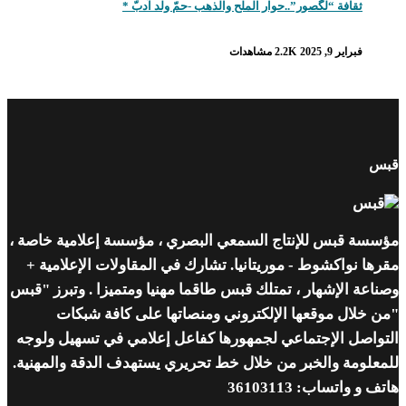
ثقافة “لگصور”..حوار الملح والذهب -حمّ ولد آدبّ *
فبراير 9, 2025
2.2K مشاهدات
قبس
مؤسسة قبس للإنتاج السمعي البصري ، مؤسسة إعلامية خاصة ،
مقرها نواكشوط - موريتانيا. تشارك في المقاولات الإعلامية +
وصناعة الإشهار ، تمتلك قبس طاقما مهنيا ومتميزا . وتبرز "قبس
"من خلال موقعها الإلكتروني ومنصاتها على كافة شبكات
التواصل الإجتماعي لجمهورها كفاعل إعلامي في تسهيل ولوجه
للمعلومة والخبر من خلال خط تحريري يستهدف الدقة والمهنية.
هاتف و واتساب: 36103113