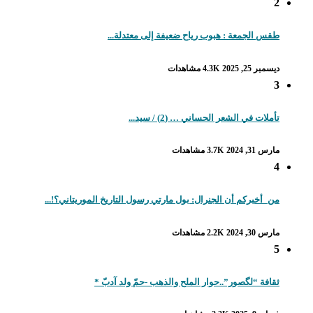
2
طقس الجمعة : هبوب رياح ضعيفة إلى معتدلة...
ديسمبر 25, 2025
4.3K مشاهدات
3
تأملات في الشعر الحساني … (2) / سيد...
مارس 31, 2024
3.7K مشاهدات
4
من_أخبركم أن الجنرال: بول مارتي رسول التاريخ الموريتاني؟!...
مارس 30, 2024
2.2K مشاهدات
5
ثقافة “لگصور”..حوار الملح والذهب -حمّ ولد آدبّ *