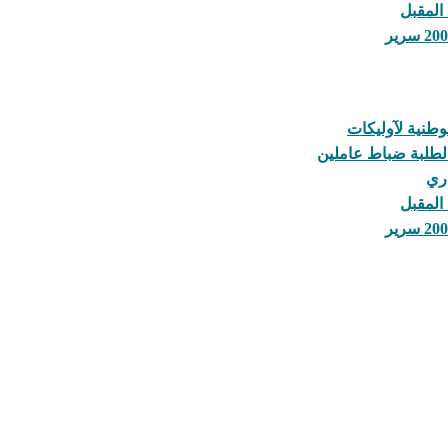
 المقبل
 لطلبة ضباط عاملين
اري
 المقبل