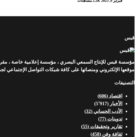
فبراير 9, 2025
2.2K مشاهدات
قبس
مؤسسة قبس للإنتاج السمعي البصري ، مؤسسة إعلامية خاصة ، مقرها ن
موقعها الإلكتروني ومنصاتها على كافة شبكات التواصل الإجتماعي لجمهو
التصنيفات
اقتصاد
(606)
الأخبار
(5٬917)
الأدب الحساني
(32)
تدوينات
(77)
تقارير وتحقيقات
(55)
ثقافة وفن
(458)