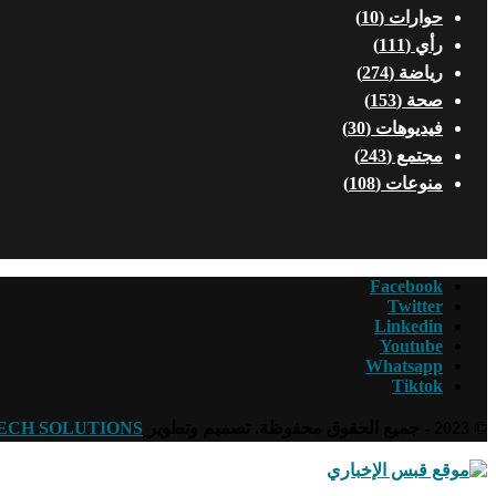
حوارات
(10)
رأي
(111)
رياضة
(274)
صحة
(153)
فيديوهات
(30)
مجتمع
(243)
منوعات
(108)
Facebook
Twitter
Linkedin
Youtube
Whatsapp
Tiktok
© 2023 - جميع الحقوق محفوظة. تصميم وتطوير
ECH SOLUTIONS