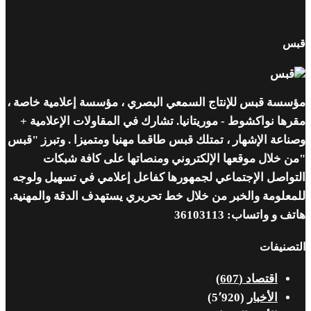
قبس
مؤسسة قبس للإنتاج السمعي البصري ، مؤسسة إعلامية خاصة ،
مقرها نواكشوط - موريتانيا. تشارك في المقاولات الإعلامية +
وصناعة الإشهار ، تمتلك قبس طاقما مهنيا ومتميزا . وتبرز "قبس
"من خلال موقعها الإلكتروني ومنصاتها على كافة شبكات
التواصل الإجتماعي لجمهورها كفاعل إعلامي في تسهيل ولوجه
للمعلومة والخبر من خلال خط تحريري يستهدف الدقة والمهنية.
هاتف و واتساب: 36103113
التصنيفات
اقتصاد
(607)
الأخبار
(5٬920)