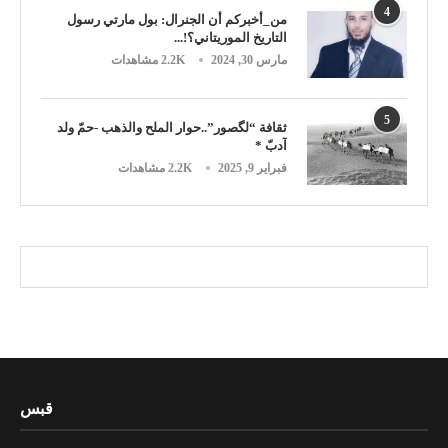
4
من_أخبركم أن الجنرال: بول مارتي رسول
التاريخ الموريتاني؟!...
مارس 30, 2024
2.2K مشاهدات
5
ثقافة “لگصور”..حوار الملح والذهب -حمّ ولد
آدبّ *
فبراير 9, 2025
2.2K مشاهدات
قبس