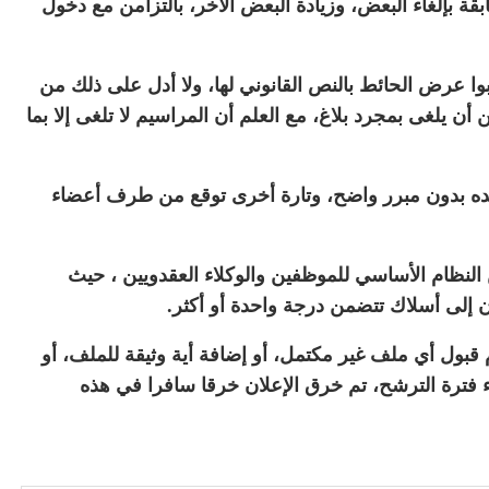
قة بإلغاء البعض، وزيادة البعض الأخر، بالتزامن مع دخول
وا عرض الحائط بالنص القانوني لها، ولا أدل على ذلك من
ن يلغى بمجرد بلاغ، مع العلم أن المراسيم لا تلغى إلا بما
حده بدون مبرر واضح، وتارة أخرى توقع من طرف أعضاء
جنة للقانون رقم 93-09 والمتضمن النظام الأساسي للموظفين والوكلاء العقدويين ، حيث
قبول أي ملف غير مكتمل، أو إضافة أية وثيقة للملف، أو
ء فترة الترشح، تم خرق الإعلان خرقا سافرا في هذه