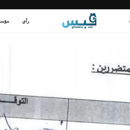
رأي
مؤسسة قب