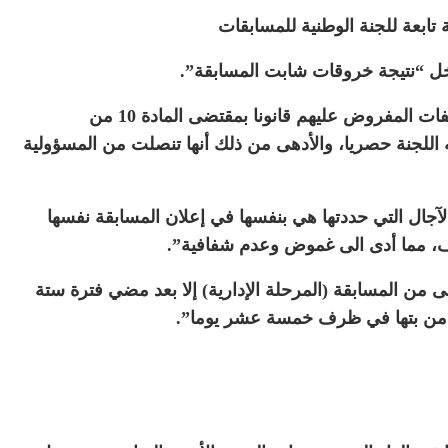
ابعة للجنة الوطنية للمسابقات
دخل “نتيجة خروقات شابت المسابقة”.
واتهمت المجموعة المسؤولين “بإهمال استلام الملفات المفروض عليهم قانونا بمقتضى المادة 10 من
نيا الذي تبنته اللجنة حصريا، والأدهى من ذلك أنها تنصلت من المسؤولية
لآجال التي حددتها هي بنفسها في إعلان المسابقة نفسها
، مما أدى الى غموض وعدم شفافية”.
لى من المسابقة (المرحلة الإدارية) إلا بعد مضي فترة ستة
دة من بتها في ظرف خمسة عشر يوما”.