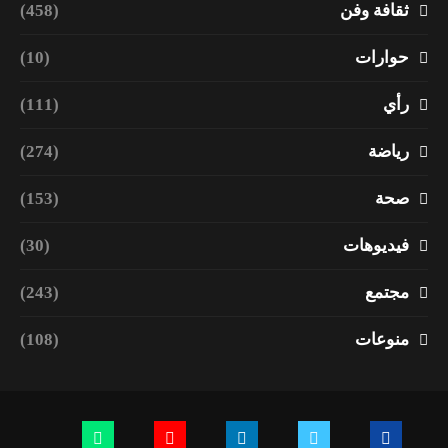
ثقافة وفن
(458)
حوارات
(10)
رأي
(111)
رياضة
(274)
صحة
(153)
فيديوهات
(30)
مجتمع
(243)
منوعات
(108)