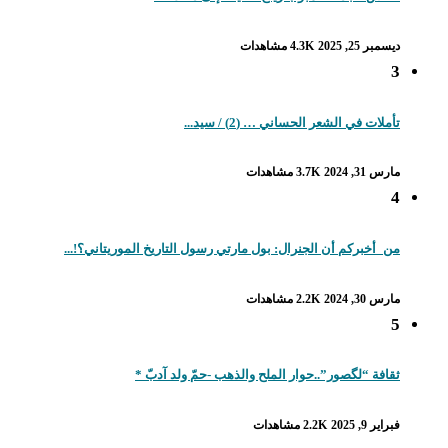
ديسمبر 25, 2025
4.3K مشاهدات
3
تأملات في الشعر الحساني … (2) / سيد...
مارس 31, 2024
3.7K مشاهدات
4
من_أخبركم أن الجنرال: بول مارتي رسول التاريخ الموريتاني؟!...
مارس 30, 2024
2.2K مشاهدات
5
ثقافة “لگصور”..حوار الملح والذهب -حمّ ولد آدبّ *
فبراير 9, 2025
2.2K مشاهدات