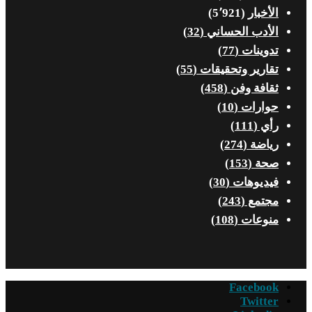
الأخبار
(5٬921)
الأدب الحساني
(32)
تدوينات
(77)
تقارير وتحقيقات
(55)
ثقافة وفن
(458)
حوارات
(10)
رأي
(111)
رياضة
(274)
صحة
(153)
فيديوهات
(30)
مجتمع
(243)
منوعات
(108)
Facebook
Twitter