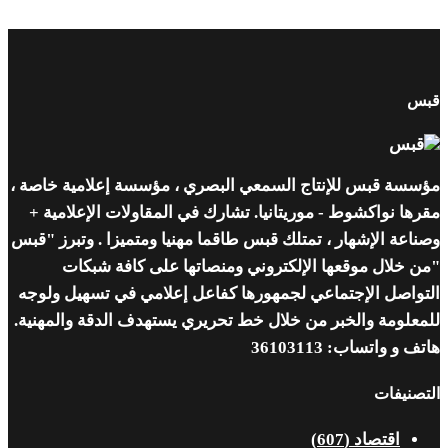
قبس
مؤسسة قبس للإنتاج السمعي البصري ، مؤسسة إعلامية خاصة ،
مقرها نواكشوط - موريتانيا. تشارك في المقاولات الإعلامية +
وصناعة الإشهار ، تمتلك قبس طاقما مهنيا ومتميزا . وتبرز "قبس
"من خلال موقعها الإلكتروني ومنصاتها على كافة شبكات
التواصل الإجتماعي لجمهورها كفاعل إعلامي في تسهيل ولوجه
للمعلومة والخبر من خلال خط تحريري يستهدف الدقة والمهنية.
هاتف و واتساب: 36103113
التصنيفات
اقتصاد
(607)