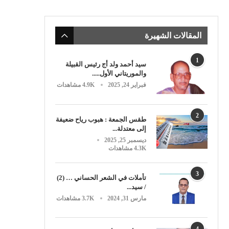
المقالات الشهيرة
1
سيد أحمد ولد أج رئيس القبيلة
والموريتاني الأول.....
فبراير 24, 2025
4.9K مشاهدات
2
طقس الجمعة : هبوب رياح ضعيفة
إلى معتدلة...
ديسمبر 25, 2025
4.3K مشاهدات
3
تأملات في الشعر الحساني … (2)
/ سيد...
مارس 31, 2024
3.7K مشاهدات
4