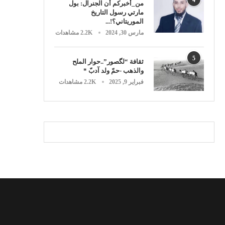
من_أخبركم أن الجنرال: بول
مارتي رسول التاريخ
الموريتاني؟!...
مارس 30, 2024
2.2K مشاهدات
5
ثقافة “لگصور”..حوار الملح
والذهب -حمّ ولد آدبّ *
فبراير 9, 2025
2.2K مشاهدات