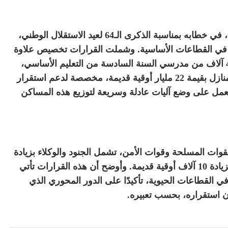
أعلن الرئيس الموريتاني محمد ولد الشيخ الغزواني، في خطابه بمناسبة الذكرى الـ64 لعيد الاستقلال الوطني،
في القطاعات الأساسية. وشملت القرارات تخصيص علاوة
شهرية بقيمة 20 ألف أوقية قديمة لصالح أكثر من 4 آلاف من مدرسي السنة السادسة من التعليم الأساسي،
إضافة إلى إطلاق برنامج “داري” الذي يوفر 2508 منازل بقيمة 22 مليار أوقية قديمة، مخصصة لدعم استقرار
تعمل على وضع آليات عادلة وسريعة لتوزيع هذه المساكن
وات المسلحة وقوات الأمن، تشمل الجنود والوكلاء بزيادة
قدرها 15 ألف أوقية قديمة شهريًا، وضباط الصف بزيادة 10 آلاف أوقية قديمة. وأوضح أن هذه القرارات تأتي
القطاعات الحيوية، تأكيدًا على الدور المحوري الذي
 استقراره، بحسب تعبيره.