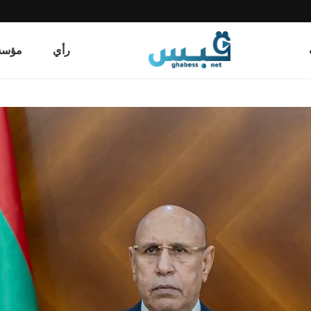
رأي
مؤسسة قب