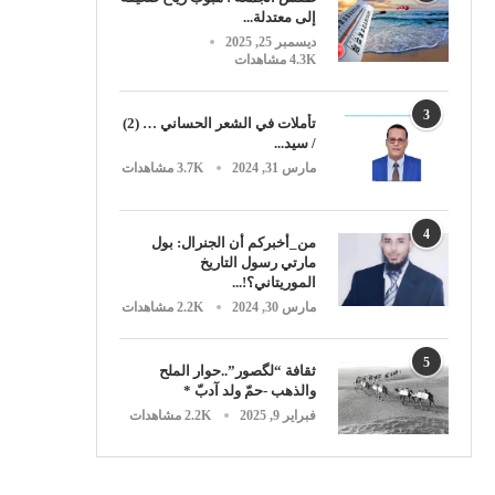
إلى معتدلة...
ديسمبر 25, 2025
4.3K مشاهدات
3
تأملات في الشعر الحساني … (2)
/ سيد...
مارس 31, 2024
3.7K مشاهدات
4
من_أخبركم أن الجنرال: بول
مارتي رسول التاريخ
الموريتاني؟!...
مارس 30, 2024
2.2K مشاهدات
5
ثقافة “لگصور”..حوار الملح
والذهب -حمّ ولد آدبّ *
فبراير 9, 2025
2.2K مشاهدات