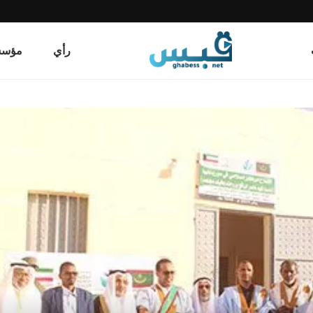
رأي
مؤسسة قب