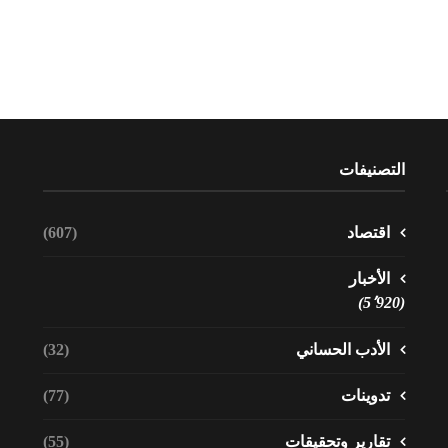
التصنيفات
اقتصاد
(607)
الأخبار
(5٬920)
الأدب الحساني
(32)
تدوينات
(77)
تقارير وتحقيقات
(55)