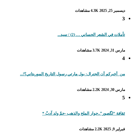
ديسمبر 25, 2025
4.3K مشاهدات
3
تأملات في الشعر الحساني … (2) / سيد...
مارس 31, 2024
3.7K مشاهدات
4
من_أخبركم أن الجنرال: بول مارتي رسول التاريخ الموريتاني؟!...
مارس 30, 2024
2.2K مشاهدات
5
ثقافة “لگصور”..حوار الملح والذهب -حمّ ولد آدبّ *
فبراير 9, 2025
2.2K مشاهدات