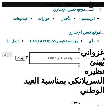
الأحد, 9 أغسطس 2026 - يومًا سعيدًا!
الرئيسية
الأخبار
حوارات
فيديوهات
رأي
مؤسسة قبس ETS GHABESS
اتصل بنا
غزواني
بحث
يُهنئ
نظيره
السريلانكي بمناسبة العيد
الوطني
A+
A-