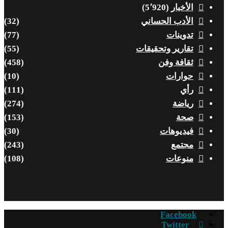
الأخبار
(5٬920)
الأدب الحساني
(32)
تدوينات
(77)
تقارير وتحقيقات
(55)
ثقافة وفن
(458)
حوارات
(10)
رأي
(111)
رياضة
(274)
صحة
(153)
فيديوهات
(30)
مجتمع
(243)
منوعات
(108)
Facebook
Twitter