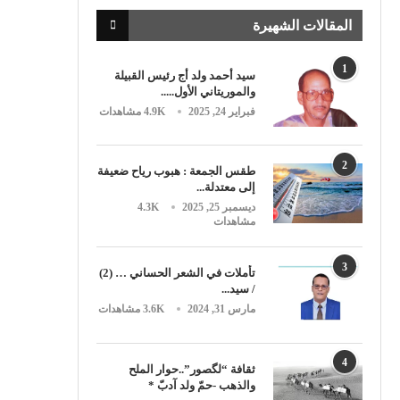
المقالات الشهيرة
1
سيد أحمد ولد أج رئيس القبيلة
والموريتاني الأول.....
فبراير 24, 2025
4.9K مشاهدات
2
طقس الجمعة : هبوب رياح ضعيفة
إلى معتدلة...
ديسمبر 25, 2025
4.3K
مشاهدات
3
تأملات في الشعر الحساني … (2)
/ سيد...
مارس 31, 2024
3.6K مشاهدات
4
ثقافة “لگصور”..حوار الملح
والذهب -حمّ ولد آدبّ *