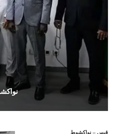
نواكشو
قبس – نواكشوط