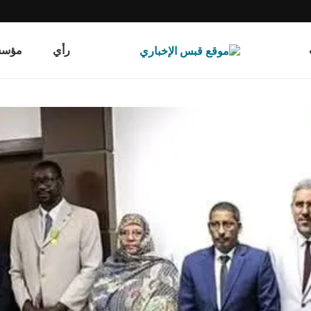
رأي
مؤسسة قب