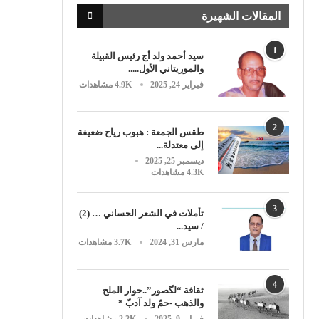
المقالات الشهيرة
1
سيد أحمد ولد أج رئيس القبيلة
والموريتاني الأول.....
فبراير 24, 2025
4.9K مشاهدات
2
طقس الجمعة : هبوب رياح ضعيفة
إلى معتدلة...
ديسمبر 25, 2025
4.3K مشاهدات
3
تأملات في الشعر الحساني … (2)
/ سيد...
مارس 31, 2024
3.7K مشاهدات
4
ثقافة “لگصور”..حوار الملح
والذهب -حمّ ولد آدبّ *