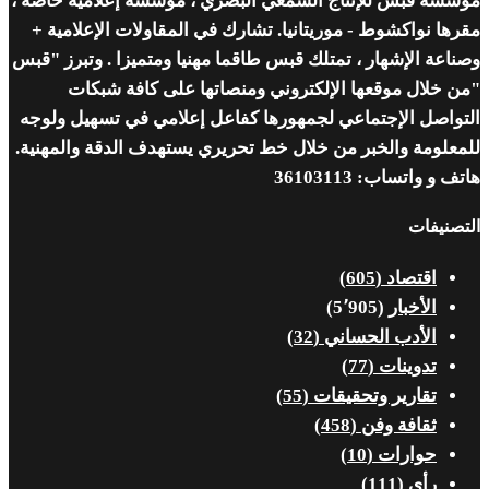
مؤسسة قبس للإنتاج السمعي البصري ، مؤسسة إعلامية خاصة ،
مقرها نواكشوط - موريتانيا. تشارك في المقاولات الإعلامية +
وصناعة الإشهار ، تمتلك قبس طاقما مهنيا ومتميزا . وتبرز "قبس
"من خلال موقعها الإلكتروني ومنصاتها على كافة شبكات
التواصل الإجتماعي لجمهورها كفاعل إعلامي في تسهيل ولوجه
للمعلومة والخبر من خلال خط تحريري يستهدف الدقة والمهنية.
هاتف و واتساب: 36103113
التصنيفات
اقتصاد
(605)
الأخبار
(5٬905)
الأدب الحساني
(32)
تدوينات
(77)
تقارير وتحقيقات
(55)
ثقافة وفن
(458)
حوارات
(10)
رأي
(111)