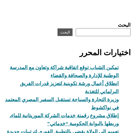
البحث
البحث
اختيارات المحرر
تمكين الشباب توقع اتفاقية شراكة وتعاون مع المدرسة
الوطنية للإدارة والصحافة والقضاء
انطلاق أعمال ورشة تكوينية لتعزيز قدرات الفريق
البرلماني للتغذية
وزيرة التجارة والسياحة تستقبل السفير المصري المعتمد
في نواكشوط
إطلاق مشروع رقمنة خدمات الشركة الموريتانية للماء،
وربطها بالبوابة الحكومية “خدماتي”
تعميم إلى الولاة يقضي بالتطبيق الفوري لترتيبات جديدة