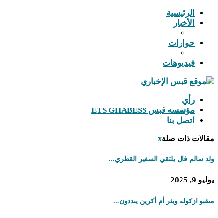
الرئيسية
الأخبار
حوارات
فيديوهات
رأي
مؤسسة قبس ETS GHABESS
اتصل بنا
مقالات ذات صلة
x
ولد سالم فال يلتقي السفير القطري...
يوليو 9, 2025
منقبو ازكوله وبئر أم أكرين ينددون...