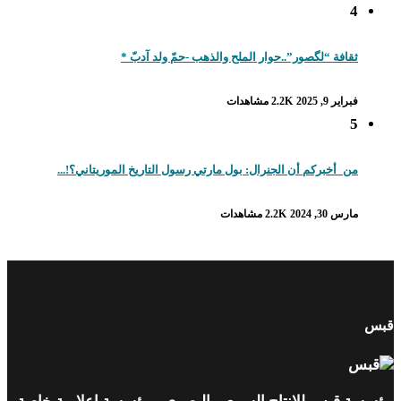
4
ثقافة “لگصور”..حوار الملح والذهب -حمّ ولد آدبّ *
فبراير 9, 2025
2.2K مشاهدات
5
من_أخبركم أن الجنرال: بول مارتي رسول التاريخ الموريتاني؟!...
مارس 30, 2024
2.2K مشاهدات
قبس