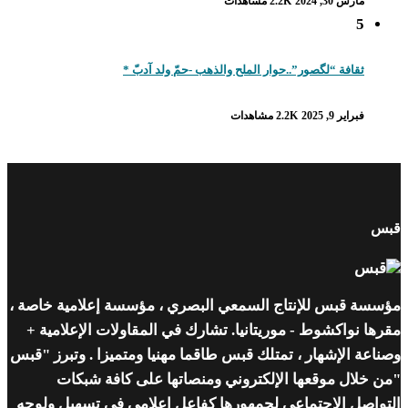
مارس 30, 2024
2.2K مشاهدات
5
ثقافة “لگصور”..حوار الملح والذهب -حمّ ولد آدبّ *
فبراير 9, 2025
2.2K مشاهدات
قبس
مؤسسة قبس للإنتاج السمعي البصري ، مؤسسة إعلامية خاصة ،
مقرها نواكشوط - موريتانيا. تشارك في المقاولات الإعلامية +
وصناعة الإشهار ، تمتلك قبس طاقما مهنيا ومتميزا . وتبرز "قبس
"من خلال موقعها الإلكتروني ومنصاتها على كافة شبكات
التواصل الإجتماعي لجمهورها كفاعل إعلامي في تسهيل ولوجه