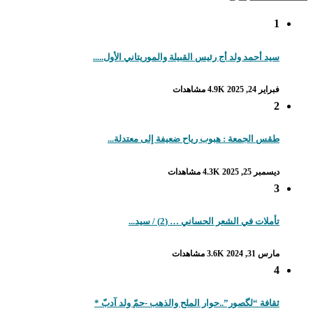
1
سيد أحمد ولد أج رئيس القبيلة والموريتاني الأول.....
فبراير 24, 2025
4.9K مشاهدات
2
طقس الجمعة : هبوب رياح ضعيفة إلى معتدلة...
ديسمبر 25, 2025
4.3K مشاهدات
3
تأملات في الشعر الحساني … (2) / سيد...
مارس 31, 2024
3.6K مشاهدات
4
ثقافة “لگصور”..حوار الملح والذهب -حمّ ولد آدبّ *