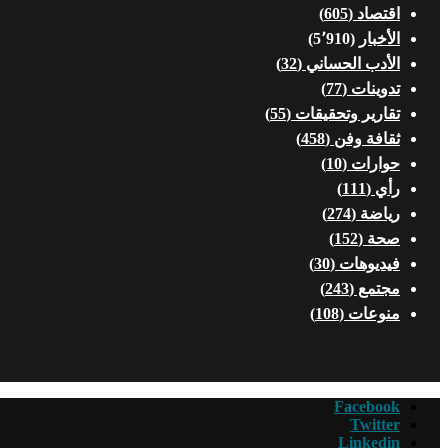
اقتصاد
(605)
الأخبار
(5٬910)
الأدب الحساني
(32)
تدوينات
(77)
تقارير وتحقيقات
(55)
ثقافة وفن
(458)
حوارات
(10)
رأي
(111)
رياضة
(274)
صحة
(152)
فيديوهات
(30)
مجتمع
(243)
منوعات
(108)
Facebook
Twitter
Linkedin