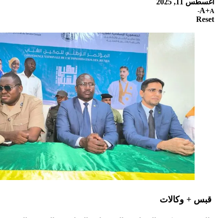
أغسطس 11, 2025
A+
A-
Reset
قبس + وكالات