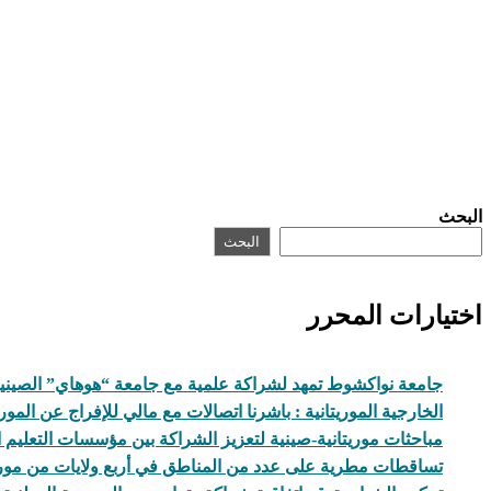
البحث
البحث
اختيارات المحرر
جامعة نواكشوط تمهد لشراكة علمية مع جامعة “هوهاي” الصيني
الخارجية الموريتانية : باشرنا اتصالات مع مالي للإفراج عن المور
مباحثات موريتانية-صينية لتعزيز الشراكة بين مؤسسات التعليم ا
تساقطات مطرية على عدد من المناطق في أربع ولايات من موريت