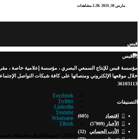
مارس 30, 2024
2.2K مشاهدات
قبس
مؤسسة قبس للإنتاج السمعي البصري ، مؤسسة إعلامية خاصة ، مقرها ن
خلال موقعها الإلكتروني ومنصاتها على كافة شبكات التواصل الإجتما
36103113
Facebook
Twitter
التصنيفات
Linkedin
Youtube
اقتصاد
(605)
Whatsapp
Tiktok
الأخبار
(5٬909)
الأدب الحساني
(32)
© 2023 - جميع الحقوق محفوظة. تصميم وتطوير
تدوينات
(77)