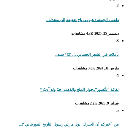
2
طقس الجمعة : هبوب رياح ضعيفة إلى معتدلة...
ديسمبر 25, 2025
4.3K مشاهدات
3
تأملات في الشعر الحساني … (2) / سيد...
مارس 31, 2024
3.6K مشاهدات
4
ثقافة “لگصور”..حوار الملح والذهب -حمّ ولد آدبّ *
فبراير 9, 2025
2.2K مشاهدات
5
من_أخبركم أن الجنرال: بول مارتي رسول التاريخ الموريتاني؟!...