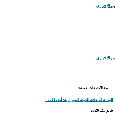
تقارير وتحقيقات
(55)
ثقافة وفن
(458)
حوارات
(10)
رأي
(111)
رياضة
(274)
صحة
(152)
فيديوهات
(30)
مجتمع
(243)
منوعات
(108)
مقالات ذات صلة
x
الوكالة القضائية للدولة الموريتانية: أية دلالات...
يناير 21, 2026