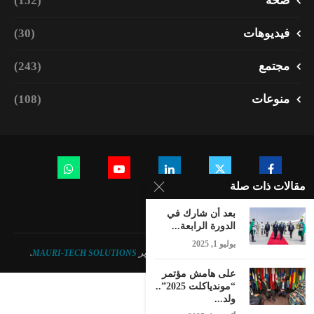
صحة
(152)
فيديوهات
(30)
مجتمع
(243)
منوعات
(108)
مقالات ذات صلة
بعد أن شارك في
الدورة الرابعة...
يوليو 1, 2025
© 2023 - جميع الحقوق محفوظة. تصميم وتطوير
MAURI-TECH SOLUTIONS
.
على هامش مؤتمر
“موندياكلت 2025”..
ولد...