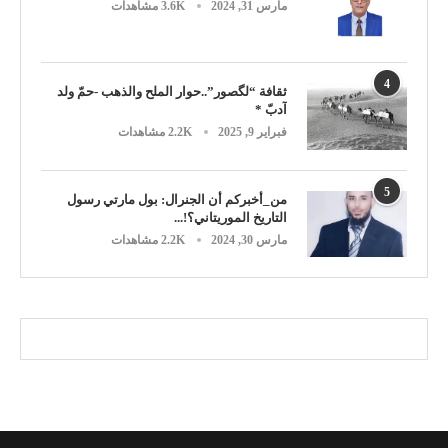
مارس 31, 2024
3.6K مشاهدات
4
ثقافة “لگصور”..حوار الملح والذهب -حمّ ولد
آدبّ *
فبراير 9, 2025
2.2K مشاهدات
5
من_أخبركم أن الجنرال: بول مارتي رسول
التاريخ الموريتاني؟!...
مارس 30, 2024
2.2K مشاهدات