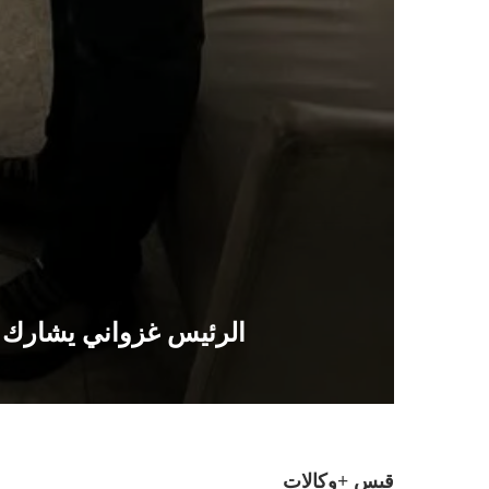
الرئيس غزواني يشارك ف
قبس +وكالات