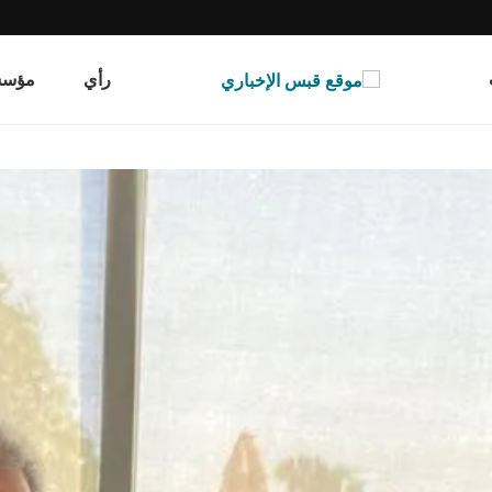
رأي
مؤسسة قب