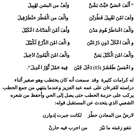
” أَلَفَ حْصَيَّ حَبَّتْ بَشْنَّ وَلَفْ من البشن لهْبِيلَ
وَلَفَ امْنَ اهْبِيلَ فَطْرَتْنَ والْفَ من الْفَطْرَ خنْطَرْفِيلَ
والْفَ اخْناطَرْ هُومَ مَدْنَ وَلْفَ أمْنَ الُمَدْنَاتْ اعْكَيْلَ
و الْفَ اعْكَلْ دُونِ ذَرْعَتْنَ وَ الْفَ امْنَ الذَّرْعَ لَكْبَيْلَ
والْفَ امْنَ الْكَبْلَ يَمَنَّ والْفَ امْنَ الْيُمُونْ ادْخِيلَ
و اخْمَسْ طَعْشَرْ (15) دَخْلَ جُبْنَ فِيهَ حَمْلَ ثَّوْرْ اعْدِيلَ”.
له كرامات كثيرة وقد سمعت أنه كان يحتطب وهو صغير أثناء
دراسته للقرءان على عمه عبد العزيز وعندما ينتهي من جمع الحطب
يركب على حزمة الحطب حتى يصل إلى الحي وأحفظ من شعره
الشعبي الذي يتحدث عن المستقبل قوله:
لارضْ من المعادن حطْرَ لكانت جبرت إدوارن
نتفو زغبته ما تبْرَ من اجرب فيه حارنْ