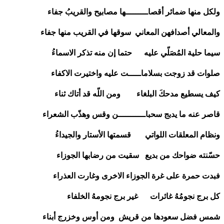
ولكل منها ضمائر أقصاـــــــــها مصابيح والقريبُ جفاء
والمعالي أصدافهن المعاني سوقها في القريب منها جفاء
سيما حلية المُصَلّي عليه حتما إن منه تذكر الاسماءُ
صلوات قد زوجت بسلاماـــــت عليه واختيرت الاكفاء
كيف يسطيع مدحكَ البلغاء ومن اللّه قد أتاك ثناء
قاصر عنه ما يدبج سحباـــــــــــن وقس وهذّب الشعراء
ونظام المعلقات اللواتي قسمتها الأستار والجيداءُ
حسّنته ضواحك من بديع سقيت من رضابها الجوزاء
فبدت حمرة على غرة الجوزاء الاخرى وغارت العذراء
كل برج نجومُهُ غائرات غير برج نجومهُ الخلفاء
شمس فضل سعودها من قريش ومن أوس وخزرج أبناء