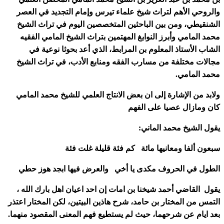
والروحي الأهم لتراث شيخ علماء تيرس وإمام التجديد في العصر
الشنقيطي، ومن بين الباحثين المتخصصين اليوم في تراث الشيخ
محمد المامي وأبرز النوابغ المهتمين بتراث الشيخ المامي الفقيه
الشاب الأستاذ المعلوم بن المرابط، الذي أعد بحوثا نوعية في
مجالات مختلفة من مسارب الفقه ومنابع الأدب، في تراث الشيخ
محمد المامي.
ولابد من الإشارة إلى ان بعض الانتاج العلمي للشيخ محمد المامي
كان ومازال عصيا على الفهم
يقول الشيخ محمد الماني:
سبعون ألفا ومعانيها مائة كم فئة قليلة غلت فئة
الطول في الحروف مكدى يا أخي والعرض فيها ابجد هوز حطي
يقول القاضي أحمد شيخنا بن امات إن احد اعيان اهل بارك الله ،
التمس من المختار بن حامد، شرح هاذين البيتين، لكن المختار اعتذر
بعد ايام عن شرحهما، حيث لم يستطيع فهم المعنى المقصود منهما.