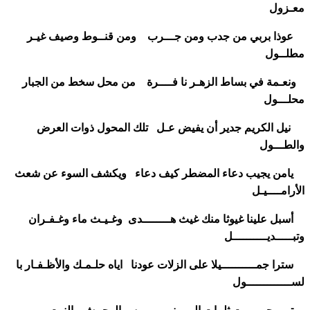
معـزول
عوذا بربي من جدب ومن جـــرب ومن قنــوط وصيف غيـر
مطلــول
ونعـمة في بساط الزهـر نا فــــرة من محل سخط من الجبار
محلـــول
نيل الكريم جدير أن يفيض عـل تلك المحول ذوات العرض
والطـــول
يامن يجيب دعاء المضطر كيف دعاء ويكشف السوء عن شعث
الأرامــــيـل
أسبل علينا غيوثا منك غيث هــــــــدى وغـيـث ماء وغـفـران
وتبـــــديــــــــــل
سترا جمــــــــــيلا على الزلات عودنا اياه حلـمـك والأظـفـار با
لســـــــــــــول