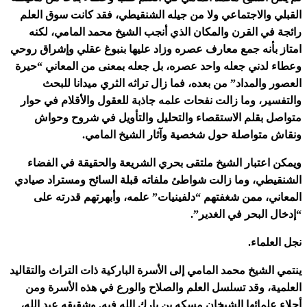
القبلي والاجتماعي ولا من جيله الشنقيطي، فقد كانت سوق العلم
رائجة في القرن والمكان الذي أنجب الشيخ محمد المامي، لكنه
امتاز بأنه جمع معارف عصره وزاد عليها بنبوغ عقلي وإشراق روحي
وعطاء لدني جعله واحد عصره، بل جعله بمعنى من المعاني “حيرة
العصور والمداد” من بعده، فما زال تراثه الثري ميدانا للبحث
والتفسير، وما زالت نفحات علمه جاذبة للعقول والأقلام في حوار
متواصل بقلم الاستقصاء والتحليل والتأويل في شروح وحواش
ونقاش متواصلة حول شخصية وآثار الشيخ المامي.
ويمكن اعتبار الشيخ ملتقى بحري الشريعة والحقيقة في الفضاء
الشنقيطي، وما زالت شواطئ ملفاته قبلة السائح ومستراد صيادي
المعاني، ممن شغفتهم “دلفينيات” علمه، وأبهرتهم قدرته على
“إدخال البحر في الغدير”.
نجل العلماء.
ينتمي الشيخ محمد المامي إلى الأسرة الباركية ذات التراث والتقاليد
العلمية، وقد تسلسل العلم والصلاح والورع في هذه الأسرة ومن
أجلاء علمائها الشيخان مسكه بن بارك الله فيه. وشقيقه عبد الله،