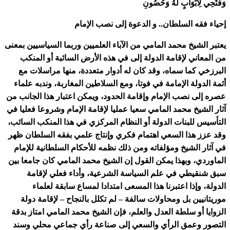
وَفَتْحِي لِأَبْوَابٍ لَهُ وَحُصُونِ
إحياء فقه السلطان.. و الدعوة إلى نصب الإمام
يعتبر الشيخ محمد المامي من الآباء العلميين وربما السياسيين بمعنى
من المعاني لإقامة الدولة إلى في هذه الأرض السائبة أو المنكب
البرزخي كما سماه، وقد كان له أدوار متعددة، منها مراسلات مع
أئمة الدولة الإمامة في فوتا، ومع السلاطين المغاربة، وندبه علماء
عصره إلى نصب الإمام وإقامة الحدود، ويمكن اعتبار هذا الجانب من
آثار الشيخ محمد المامي سعيا عمليا لإقامة الإمام وشروعا فعليا في
التأسيس للبنات الدولة أو النظام المركزي في هذا المنكب السائب،
وقد عزز هذا السعي اهتمام فكري وإنتاج علمي بفقه السلطان ظهر
في آثار الشيخ ومؤلفاته ومن ذلك نظمه للأحكام السلطانية للإمام
الماوردي، وبهذا يمكن القول إن الشيخ محمد المامي كان جامعا بين
سبق شنقيطي في علم السياسة الشرعية، وأداء فعلي لإقامة
الدولة، وإذا اعتبرنا هذا المسعى امتدادا لمساع سابقة لعلماء
موريتانيين بل ومحاولات سالفة – لم تكلل بالنجاح – لإقامة دولة
الزوايا أو سلطة العدل والعلم، فإن الشيخ محمد المامي امتاز بدقة
التصور وعمق الرأي والسعي إلى صناعة رأي جماعي محلي وسند