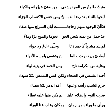
منبتٌ طامحٌ من المجد يشفى من ضنىً خيزُرانه والكباء
ذُبِحوا بالثناء بعد رضا الذبــــحُ ومن جنس الاكتساب الجزاء
فكَأنّ الوجوه منهم زجاجاــــــــت أبان السراج منها صفاء
عدّ حمل من يمنه شحن الجو نجوما والموج درّا وماءُ
لم يلد مشرَباً كأحمد ذاتا وحلّى ءادمٌ ولا حواء
أبطحيّ بريقه يعذب الملـــــــح وتشفى بلمسه الأدواء
وعليه من الكرامة تاج ومن الحمد في يديه لواء
أخته الشمس في الضحاء ولكن ليس للشمس لمّةٌ سوداء
حرم الشيب رأسه وعليها أمَد الدهر لمّةٌ بيضاء
ضرب النوم والظلام علينا لم يكن منها عليه غطاء
ورأى ما وراءه من زمان ومكان وغاب عنا الوراء