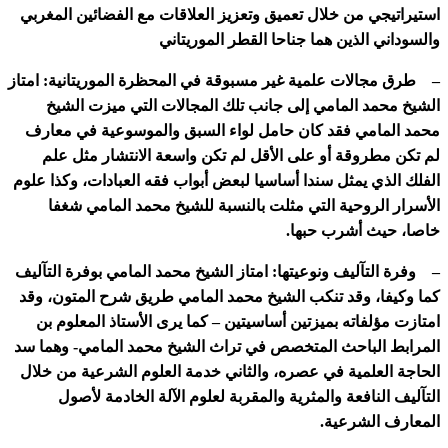
استيراتيجي من خلال تعميق وتعزيز العلاقات مع الفضائين المغربي
والسوداني الذين هما جناحا القطر الموريتاني
– طرق مجالات علمية غير مسبوقة في المحظرة الموريتانية: امتاز
الشيخ محمد المامي إلى جانب تلك المجالات التي ميزت الشيخ
محمد المامي فقد كان حامل لواء السبق والموسوعية في معارف
لم تكن مطروقة أو على الأقل لم تكن واسعة الانتشار مثل علم
الفلك الذي يمثل سندا أساسيا لبعض أبواب فقه العبادات، وكذا علوم
الأسرار الروحية التي مثلت بالنسبة للشيخ محمد المامي شغفا
خاصا، حيث أشرب حبها.
– وفرة التآليف ونوعيتها: امتاز الشيخ محمد المامي بوفرة التآليف
كما وكيفا، وقد تنكب الشيخ محمد المامي طريق شرح المتون، وقد
امتازت مؤلفاته بميزتين أساسيتين – كما يرى الأستاذ المعلوم بن
المرابط الباحث المتخصص في تراث الشيخ محمد المامي- وهما سد
الحاجة العلمية في عصره، والثاني خدمة العلوم الشرعية من خلال
التآليف النافعة والمثرية والمقربة لعلوم الآلة الخادمة لأصول
المعارف الشرعية.