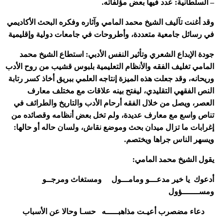
– السلطانية: عدد فيها بعض مؤلفاته.
وقد أغنت تآليف الشيخ محمد المامي وآثاره وفكره البحث الأكاديمي
في رسائل جامعية متعددة، وأطروحات في جامعات دولية وإقليمية
جودة الإبداع الشعري وتأثير النفس الأدبي: استطاع الشيخ محمد
المامي تغليف الفقه والأنظام التعليمية بلبوس قشيب من روح الأدب
وريحانه، وقد جعلت هذه الميزة إنتاجه العلمي ببريق أخاذ كسر رتابة
النص الفقهي التقليدي، ليفتح بينه علاقات مع مختلف معارف
العصر، ويصل من خلال الفقه أرحام الأدب والتاريخ والطرائف في
تناص واسع مع معارف عديدة، ولم تخل بعض أنظامه وقصائده من
إغرابات ما تزال ميدان بحث وموضع نقاش، ولسان حاله أو حالها:
ويسهر الناس جراها ويختصم.
يقول الشيخ محمد المامي:
أدعوك يا خير مدعـــو ومامـــول ومستغاث ومرجــو
ومســـــــؤول
دعاء مضصرب أعيـت مذاهبـــــه حسـا وحالا عن الأسباب