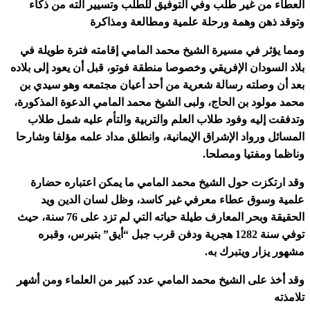
العطاء من غير طلب وفي التوفيق للطلب وتسيير آلته من ذكاء
وتوقد ذهن وهمة ورحلة علمية ومطالعة ومذاكرة
ومما يؤثر في مسيرة الشيخ محمد المامي إقامته فترة طويلة في
بلاد السودان الإفريقي وخصوصا منطقة فوتو، قبل أن يعود إلى بلاده
بعد أن وصلته رسالة شعرية من أحد أعيان مجتمعه وهو سيدي بن
محمد مولود بن الحاج، ولبى الشيخ محمد المامي الدعوة المذكورة،
وتدفقت إليه وفود طلاب العلم والتربية والتأم عليه شمل طلاب
المسائل ورواد الإشراق الإيمانية، وانطلق مداد علمه مؤلفا وشارحا
وناظما ومفتيا ومصلحا.
وقد ارتكزت حول الشيخ محمد المامي ما يمكن اعتباره حضارة
علمية وسوق عطاء معرفي غير كاسد، وظل لسان الدين ويد
الحقيقة وبحر المعارف طيلة حياته التي لم تزد على 76 سنة، حيث
توفي سنة 1282 هجرية ودفن قرب جبل “أيق” بتيرس، وقبره
مشهور يزار ويتبرك به.
وقد أخذ على الشيخ محمد المامي عدد كبير من العلماء ومن أشهر
تلامذته