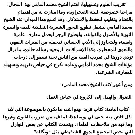
– تقريب العلوم وتسهيلها: اهتم الشيخ محمد المامي بهذا المجال،
مراعيا خصوصية البيئة الصحراوية، وما امتازت به من اهتمام
بالنظام وتغليب للحفظ والاستذكار، وقد اتسع هذا الميدان عند الشيخ
محمد المامي ليشمل تطويع البحور الشعرية التقليدية للفقه والسيرة
النبوية والأصول والقواعد، وليطوع الرجز ليحمل معارف علمية
واسعة، وليتجاوز إلى الأدب الحساني فيحمله من الميراث الفقهي
واللغوي للمحظرة، وكذا الإشراقات الروحية رسالة خالدة، ما تزال
تؤدي دورها في تقريب الفقه من الناس نخبة تسمو إلى درجات
مؤلفات الشيخ محمد المامي وعامة تكرع في حياض تقريبه وتسهيله
للمعارف الشرعية.
ومن أشهر كتب الشيخ محمد المامي:
الضوال والهمل إلى الكروع في حياض العمل
– كتاب البادية: كتاب فريد وهو اشبه ما يكون بالموسوعة التي لابد
لكل قاض منه حتى في يومنا هذا، لما فيه من ضروب الفنون وغيرها
وما فيه من ملاحظات العلماء، ويتحدث الكتاب عن بعض النوازل
التي تخص المجتمع البدوي الشنقيطي مثل “ونگاله”..