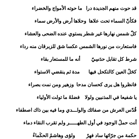
قد حوت منهم الجديدة درا ما حوته الأمواج والخضراء
فكأنّ السماء تحت علاها وحلاها أرض والأرض سماء
كلّ شمس نهارها غير شطر يستوي عنده الضحى والعشاء
فاستعارت من نورها الشمس عكسا شق للزبرقان منه رداء
شرط كل تقابل حدَسِيّ أنه ما للمستعار بقاء
كحَلُ العين كالتكحل فيها مدة ثم ينقضي الاستواء
فانظروا هل يرى كحسان مدحا وزهير ومن نمت بصراء
يا شفيعا في المذنبين ولولا فضلهُ ما تولت الأولياء
قُدّس العرش من صفائك والواـــدي وما فيه بين ذاك اصطفاء
أنت حملُ الوجود في أول الطهـــــر ولم تقرب النقاء دماء
حكمة من جرّائها ساد فهرٌ ولؤى وهاشمُ الحكَماءُ