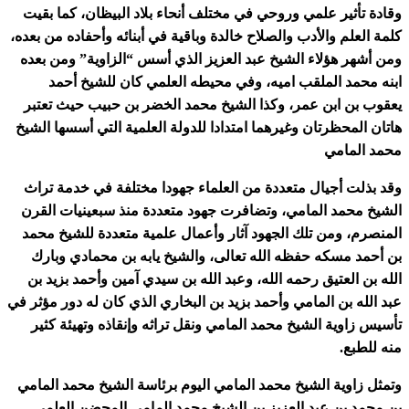
وقادة تأثير علمي وروحي في مختلف أنحاء بلاد البيظان، كما بقيت
كلمة العلم والأدب والصلاح خالدة وباقية في أبنائه وأحفاده من بعده،
ومن أشهر هؤلاء الشيخ عبد العزيز الذي أسس “الزاوية” ومن بعده
ابنه محمد الملقب اميه، وفي محيطه العلمي كان للشيخ أحمد
يعقوب بن ابن عمر، وكذا الشيخ محمد الخضر بن حبيب حيث تعتبر
هاتان المحظرتان وغيرهما امتدادا للدولة العلمية التي أسسها الشيخ
محمد المامي
وقد بذلت أجيال متعددة من العلماء جهودا مختلفة في خدمة تراث
الشيخ محمد المامي، وتضافرت جهود متعددة منذ سبعينيات القرن
المنصرم، ومن تلك الجهود آثار وأعمال علمية متعددة للشيخ محمد
بن أحمد مسكه حفظه الله تعالى، والشيخ يابه بن محمادي وبارك
الله بن العتيق رحمه الله، وعبد الله بن سيدي آمين وأحمد بزيد بن
عبد الله بن المامي وأحمد بزيد بن البخاري الذي كان له دور مؤثر في
تأسيس زاوية الشيخ محمد المامي ونقل تراثه وإنقاذه وتهيئة كثير
منه للطبع.
وتمثل زاوية الشيخ محمد المامي اليوم برئاسة الشيخ محمد المامي
بن محمد بن عبد العزيز بن الشيخ محمد المامي المحضن العلمي