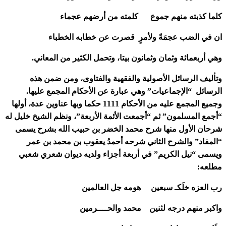
كلما كذبته منهم جموع كلمته من أرضهم عجماء
ان في الضب عجمَةً ولأمرٍ قصرت عن خطابه الخطباء
وهي أربعمائة وثمان وثمانون بيتا، وتحمل الكثير من المعاني.
وتأليف الرسائل الأصولية والفقهية والفتاوى، ومن ضمن هذه
الرسائل “الإجماعيات” وهي عبارة عن الأحكام المجمع عليها.
وجميع المجمع عليه من الأحكام 1111 حكما وبها عناوين عدة، أولها
“أجمع المسلمون” ثم “أجمعت الأئمة الأربعة”، ونظم الشيخ خليل له
شرحان الأول منها شرح محمد الخضر بن حبيب الله بشرح يسمى
“المفاد” والشرح الثاني شرحه أحمدُ يعقوب بن محمد بن عمر
ويسمى “نيل الكريم” في أربعة أجزاء ولديه ديوان شعري شعبي
مطلعه:
رب العزه خلَكـ سبعين هومه جل العالمين
واكبر منهم درجه لثنين محمد والحــــرمين