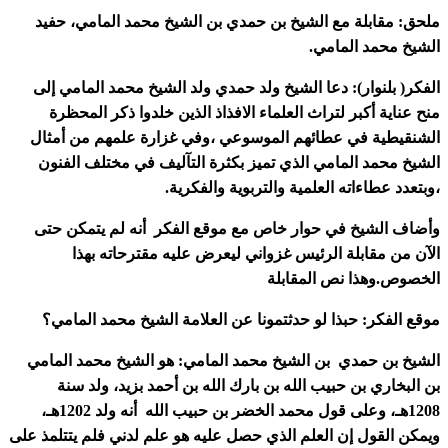
ملحق: مقابلة مع الشيخ بن حمدي بن الشيخ محمد المامي، حفيد
الشيخ محمد المامي.
الفكر( بلنوار): دعا الشيخ ولد حمدي ولد الشيخ محمد المامي إلى
منح عناية أكبر لتراث العلماء الافذاذ الذين خلدوا ذكر المحظرة
الشنقيطية في عطائهم الموسوعي ،وفي غزارة علمهم من أمثال
الشيخ محمد المامي الذي تميز بكثرة التآليف في مختلف الفنون
،وبتعدد عطاءاته العلمية والتربوية والفكرية.
وأضاف الشيخ في حوار خاص مع موقع الفكر أنه لم يتمكن حتى
الآن من مقابلة الرئيس غزواني ليعرض عليه مقترحاته بهذا
الخصوص.وهذا نص المقابلة
موقع الفكر: حبذا لو حدثتمونا عن العلامة الشيخ محمد المامي؟
الشيخ بن حمدي بن الشيخ محمد المامي: هو الشيخ محمد المامي
بن البخاري بن حبيب الله بن بارك الله بن أحمد بزيد، ولد سنة
1208هـ، وعلى قول محمد الخضر بن حبيب الله أنه ولد 1202هـ،
ويمكن القول إن العلم الذي حصل عليه هو علم لدني فلم يتتلمذ على