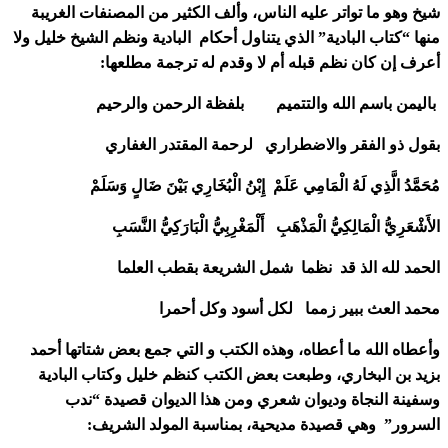
شيخ وهو ما تواتر عليه الناس، وألف الكثير من المصنفات الغريبة
منها “كتاب البادية” الذي يتناول أحكام البادية ونظم الشيخ خليل ولا
أعرف إن كان نظم قبله أم لا وقدم له ترجمة مطلعها:
باليمن باسم الله والتتميم بلفظة الرحمن والرحيم
بقول ذو الفقر والاضطراري لرحمة المقتدر الغفاري
مُحَمَّدُ الَّذِي لَهُ الْمَامِي عَلَمْ إِبْنُ الْبُخَارِي بَيْنَ ضَالٍ وَسَلَمْ
الأَشْعَرِيُّ الْمَالِكِيُّ الْمَذْهَبِ أَلْمَغْرِبِيُّ الْبَارَكِيُّ النَّسَبِ
الحمد لله الذ قد نظما شمل الشريعة بقطب العلما
محمد العث ببير زمما لكل أسود وكل أحمرا
وأعطاه الله ما أعطاه، وهذه الكتب و التي جمع بعض شتاتها أحمد
بزيد بن البخاري، وطبعت بعض الكتب كنظم خليل وكتاب البادية
وسفينة النجاة وديوان شعري ومن هذا الديوان قصيدة “ندب
السرور” وهي قصيدة مديحية، بمناسبة المولد الشريف: