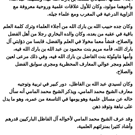
وأخوهما مولود، وكان للأول علاقات علمية وروحية معروفة مع
الزاوية الدرعية في المغرب ومع علماء جيله.
وكان جده حبيب الله بن بارك الله من أجلاء العلماء وترك كلمة العلم
باقية في عقبه من بعده، وكان والده البخاري رجلا من أهل الفضل
والصلاح، فنشأ معما مخولا في العلم والفضل، قابسا من ذؤابتي آل
بارك الله، فأمه مريم بنت محمود بن عبد الله بن بارك الله فيه،
وأمها مَامِنُونَة بنت الفاضل بن بارك الله فيه، وفي ذلك مرعى لعين
العلم ومجر عوالي المعارف المحظرية ومجرى سوابق الفضل
والصلاح.
وكان لسيدي عبد الله بن الفاظل، دور كبير في تربية وتوجيه
معارف الشيخ محمد المامي، ويذكر الشيخ محمد المامي أنه سأل
خاله عن مسائل علمية وهو يومها في التاسعة من عمره، وهو ما يدل
على نباهة وتوقد ذهن
وقد عرف الشيخ محمد المامي لأخواله آل الفاظل الباركيين قدرهم
وأشاد كثيرا بمنزلتهم العلمية،