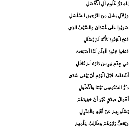
لِلهِ دَرُّ عُلُومِ آلِ الْأَفْضَلِ
وَزُلاَلِ تِشْلَ مِنَ الرَّحِيقِ السَّلْسَلِ
ضَرَبُوا عَلَى غُمْدَانَ وَالسَّيْفُ الذِي
فَتَحَ الْجُنُودَ كَأَنَّهُ لَمْ يُسْلَلِ
فَتَحُوا جُنُودَ الْعِلْمِ لَمَّا أَصْبَحَتْ
فيِ جِذْمِ تِيرِسَ دَارُهُ لَمْ تُحْلَلِ
أَشْفَقْتُ قَبْلَ الْيَوْمِ أَنْ يَبْقَى سُدًى
د ُرُّ السَّنُوسِي بَيْنَنَا وَالْأَطْوَلِ
أَخْوَالُ صِدْقٍ غَيْرَ أَنَّ حَفِيدَهُمْ
يَسْلُو بِهِمْ عَنْ أَهْلِهِ وَالْمَنْزِلِ
وَيُحَفُّ زَائِرُهُمْ وَطَالِبُ عِلْمِهِمْ