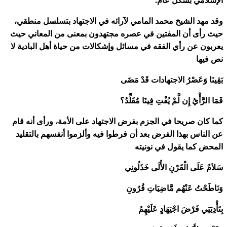
الإسلامي بشكل عام.
وقد مهد الشيخ محمد المامي لآرائه في الاجتهاد بتسلسل منطقي،
حيث رأى أن المفتين في عصره مجتهدون بمعنى من المعاني حيث
يعربون عن رأي الفقه في مسائل وإشكالات من حياة أهل البادية لا
نص فيها
بَقِينَا وَعَصْرُ الاجتهادات قَدْ مَضَى
فَمَا الرَّأْيُ إِن لَّمْ يُفْتِ فِينَا مُقَلِّدُ؟
كما كان صريحا في الجزم بفرض الاجتهاد على الأمة، ورأى أنه قام
عن الناس بهذا الفرض بعد أن فرطوا فيه وألزموا أنفسهم بالتقليد
المحض كما يقول في نونيته
سَلاَمٌ عَلَى الْقَرْنِ الأُلَى خَذَلُونِي
وَنَاطَحْتُ عَنْهُم مَّاضِيَاتِ قُرُونِ
بِتَأْدِيَتِي فَرْضَ اجْتِهَادٍ عَلَيْهِمُ