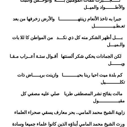
تـــــجــــبرت ثلمات المومنين بـــــه والوحــش والنبت
والأطـــــــواد والميــل
جبرا به تاخذ الأنعام زينتهـــــــــــــا والأرض زخرفها من بعد
تعـطـيـــــــــــــل
بــــل أظهر الشكر منه كل ذي نكـــد من المواطن كا للا بات
والـميـــل
لكن الجمادات يحكي شكر ألسنتها أقـوال ستـة أعــراب مـقـا
ويـــــــل
كم بلدة ميت احيا ربنا بحيــــــــــا وازينت بريـــــاض ذات
تكلــــــــــيل
مالت بفائح نشر المصطفى طربا صلي عليه مصفي كل
مقبــــــــــــــول
زاوية الشيخ محمد المامي.. بحر معارف يسقي صحراء العلماء
ورث الشيخ محمد المامي أبناؤه الذين كانوا علماء جميعا وسادة