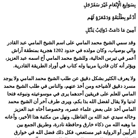
بِسَوَابِغِ الْإِنْعَامِ غَيْرَ سَفَرْجَلِ
أَدْعُو بِطَلْبَقَةٍ وَدَمْعَزَةٍ لَهُم
آمِينَ مَا دَامَتْ ذَوَائِبُ يَذْبُلِ
وقد سمي الشيخ محمد المامي على اسم الشيخ المامي عبد القادر
والي بوصياب، وكان مولده في حدود 1202 هجرية بمنطقة آراش
أعمر في تيرس الحالية، وللشيخ محمد المامي أخ اسمه عبد العزيز،
ويؤثر أنه كان قادريا مربيا وله كتاب في أوراد الطريقة القادرية.
ولا يعرف الكثير بشكل دقيق عن طلب الشيخ محمد المامي ولا يوجد
مسرد دقيق لأشياخه ومن أخذ عنهم، والناس في طلب الشيخ محمد
المامي للعلم على فريقين أحدهما يرى في موسوعيته ونبوغه فتحا
لدنيا ولا يقال لفضل الله بذا بكم، ويرى طرف آخر أن الشيخ محمد
المامي أخذ على بعض علماء عصره، وخصوصا أخاه عبد العزيز
وخاله سيدي عبد الله بن الفاظل، ونهل من مكتبة هذا الأخير، وأعانه
ما وهبه الله من ذكاء خارق وحافظة نادرة، وطريق الجمع بين
الرأيين أو الرواية غير مستعص، فكل ذلك فضل الله في خوارق