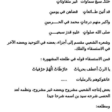
خلَكـ سبعَ سماوات غير متفاوتاتٍ
قد أتينَ طــائعاتٍ قضاهن في يومينِ
واكبر منهم درجاتٍ محمد في الحــــرمينِ
صلى الله صلواتٍ عليهِ قدرَ سبعيــــنِ
وشعره الشعبي مقسم إلى أجزاء، بعضه في التوحيد وبعضه الآخر
في الاستسقاء والفلك.
فمن الاستسقاء قوله في طلعته المشهورة :
يا الربْ أعطف بحرياتْ عارْظَاتْ الْهُمْ خرْفياتْ
عانقوكوهم بالرمليات …..
بعض إنتاجه الشعبي مشروح وبعضه غير مشروح، ونظمه لعد
الحصى شرحه سيد بن اسمه شرحا جيدا
ومطلعه: