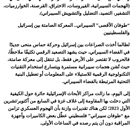
(الهجمات السيبرانية، الفيروسات، الاختراق، القرصنة، الخوارزميات،
التشفير، التصيد، التضليل والتشويش السيبراني).
“طوفان الأقصى” السيبراني.. المعركة الصامتة بين إسرائيل
والفلسطينيين
لطالما أخذت الصراعات بين إسرائيل وحركة حماس منحى جديدًا
في الفضاء السيبراني، حيث يشهد التصعيد الرقمي تكثيفًا ملاحظًا،
فالحروب لا تقتصر على الأرض فقط، بل تنتقل إلى معركة صامتة،
حيث تُشن هجمات سيبرانية مستمرة ويتسارع استخدام التقنيات
التكنولوجية الرقمية للاستيلاء على المعلومات أو تعطيل البنية
التحتية المرتبطة بالفضاء السيبراني.
إلى اليوم، ما زالت مراكز الأبحاث الإسرائيلية حائرة حول الكيفية
التي دخلت بها المقاومة إلى غلاف غزة في السابع من أكتوبر/تشرين
الأول 2023؛ لكن هناك تقديرات وازنة بأن الهجوم العسكري تزامن
مع “طوفان سيبراني” فلسطيني عطّل بعض الكاميرات وأجهزة
المراقبة دون أن يتم رصده في الساعات الأولى.