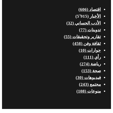
اقتصاد
(606)
الأخبار
(5٬915)
الأدب الحساني
(32)
تدوينات
(77)
تقارير وتحقيقات
(55)
ثقافة وفن
(458)
حوارات
(10)
رأي
(111)
رياضة
(274)
صحة
(153)
فيديوهات
(30)
مجتمع
(243)
منوعات
(108)