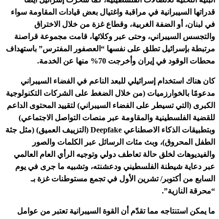
قدراتها السيبرانية في مراقبة واغتيال بعض قيادات المقاومة سواء
في لبنان، أو الضفة الغربية، وقطاع غزة من خلال الاختراق
والتجسس السيبراني، وحتى عبر وكلائها، قامت مجموعة قراصنة
مرتبطة بإسرائيل تطلق على نفسها “العصفور المفترس” باستهداف
محطات الوقود في إيران وأخرجت 70% منها عن الخدمة.
كان هناك استخدام إسرائيلي للبعد الناعم في الفضاء السيبراني
مدعومًا بالخوارزميات (من خلال الضغط على الشركات التكنولوجية
الكبرى (التي تسيطر على الفضاء السيبراني) لتقييد المحتوى الداعم
للقضية الفلسطينية والمقاومة عبر منصات التواصل الاجتماعي)
وبتطبيقات الذكاء الاصطناعي Deepfake (التزييف العميق) (مثل جثة
الطفل المحروق)، وبث مئات الرسائل عبر الكلمات والصور
والفيديوهات لخلق حالة تعاطف دولي وتوجيه الرأي العام العالمي
عبر دعاية شيطنة الفلسطيني ودعشنته، وتشبيه ما جرى في يوم
السابع من أكتوبر/ تشرين الأول في تجمع مستوطنات غزة بـ
“محرقة النازية”.
ما يمكن استنتاجه مما تقدّم أن القوة السيبرانية تعتبر من عوامل