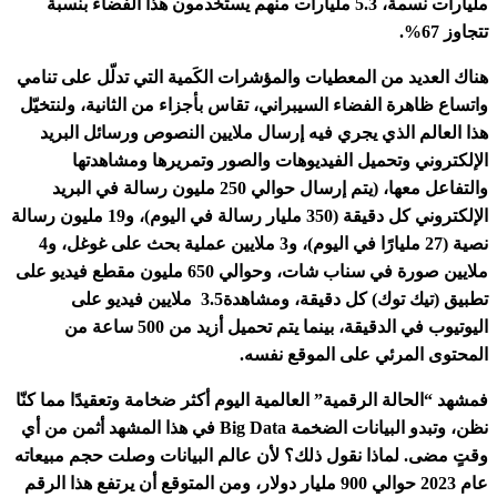
مليارات نسمة، 5.3 مليارات منهم يستخدمون هذا الفضاء بنسبة
تتجاوز 67%.
هناك العديد من المعطيات والمؤشرات الكَمية التي تدلّل على تنامي
واتساع ظاهرة الفضاء السيبراني، تقاس بأجزاء من الثانية، ولنتخيّل
هذا العالم الذي يجري فيه إرسال ملايين النصوص ورسائل البريد
الإلكتروني وتحميل الفيديوهات والصور وتمريرها ومشاهدتها
والتفاعل معها، (يتم إرسال حوالي 250 مليون رسالة في البريد
الإلكتروني كل دقيقة (350 مليار رسالة في اليوم)، و19 مليون رسالة
نصية (27 مليارًا في اليوم)، و3 ملايين عملية بحث على غوغل، و4
ملايين صورة في سناب شات، وحوالي 650 مليون مقطع فيديو على
تطبيق (تيك توك) كل دقيقة، ومشاهدة3.5 ملايين فيديو على
اليوتيوب في الدقيقة، بينما يتم تحميل أزيد من 500 ساعة من
المحتوى المرئي على الموقع نفسه.
فمشهد “الحالة الرقمية” العالمية اليوم أكثر ضخامة وتعقيدًا مما كنّا
نظن، وتبدو البيانات الضخمة Big Data في هذا المشهد أثمن من أي
وقتٍ مضى. لماذا نقول ذلك؟ لأن عالم البيانات وصلت حجم مبيعاته
عام 2023 حوالي 900 مليار دولار، ومن المتوقع أن يرتفع هذا الرقم