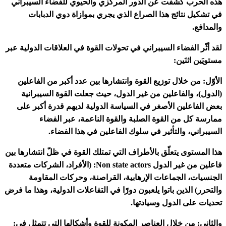
هذه الحرب كشفت عن الدور المركزي والحيوي للفضاء السيبراني
في تشكيل نتائج هذا الصراع الذي يجري بموازاة دوي الدبابات
والمدافع.
لقد أثّر الفضاء السيبراني في تحولات القوة في العلاقات الدولية عبر
مستويَين اثنَين:
الأوّل: من خلال توزيع القوة وانتشارها بين عدد أكبر من الفاعلين
(الدول)، والفاعلين من غير الدول، حيث جعلت القوة السيبرانية
بعض الفاعلين الأصغر في السياسة الدولية لديهم قدرة أكبر على
ممارسة كل من القوة الصلبة والقوة الناعمة، عبر الفضاء
السيبراني، والتأثير في سلوك الفاعلين في هذا الفضاء.
هذا المستوى يتعلّق بالأطراف التي تمتلك القوة في ظلّ انتشارها بين
فاعلين من غير الدول Non state actors: (الأفراد، الشركات متعددة
الجنسيات، الجماعات الإرهابية، القراصنة، وحركات المقاومة
والتحرر) الذين باتوا يلعبون دورًا في التفاعلات الدولية، وهذا ما فرض
تحديات على الدول وسيادتها.
والثاني: من خلال العناصر المكونة للقوة وأشكالها التي تتمثل في: