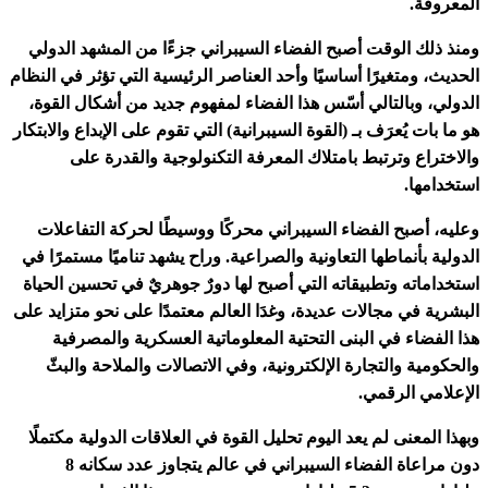
المعروفة.
ومنذ ذلك الوقت أصبح الفضاء السيبراني جزءًا من المشهد الدولي
الحديث، ومتغيرًا أساسيًا وأحد العناصر الرئيسية التي تؤثر في النظام
الدولي، وبالتالي أسّس هذا الفضاء لمفهوم جديد من أشكال القوة،
هو ما بات يُعرَف بـ (القوة السيبرانية) التي تقوم على الإبداع والابتكار
والاختراع وترتبط بامتلاك المعرفة التكنولوجية والقدرة على
استخدامها.
وعليه، أصبح الفضاء السيبراني محركًا ووسيطًا لحركة التفاعلات
الدولية بأنماطها التعاونية والصراعية. وراح يشهد تناميًا مستمرًا في
استخداماته وتطبيقاته التي أصبح لها دورٌ جوهريٌ في تحسين الحياة
البشرية في مجالات عديدة، وغدَا العالم معتمدًا على نحو متزايد على
هذا الفضاء في البنى التحتية المعلوماتية العسكرية والمصرفية
والحكومية والتجارة الإلكترونية، وفي الاتصالات والملاحة والبثّ
الإعلامي الرقمي.
وبهذا المعنى لم يعد اليوم تحليل القوة في العلاقات الدولية مكتملًا
دون مراعاة الفضاء السيبراني في عالم يتجاوز عدد سكانه 8