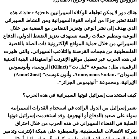
هناك دور لا يمكن تجاهله للوكلاء السيبرانيين Cyber Agents، هذه
الفئة تعتبر جزءًا من أدوات القوة السيبرانية ومن النشاط السيبراني
الذي يهدف إلى نشر الوعي وتعزيز التضامن مع القضية من خلال
التوعية وتنظيم حملات رقمية تستهدف تعزيز الضغط الدولي، الدفاع
السيبراني من خلال حماية المواقع الإلكترونية ذات الصلة بالقضية
الفلسطينية من هجمات القرصنة والتلاعب السيبراني، والتي ظهرت
في هذه الحرب عبر تعطيل مواقع الإنترنت أو استهداف البنية التحتية
الرقمية، مثل: مجموعة “كيل نت” (Killnet) الروسية، وأنونيموس
السودان” ،Anonymous Sudan، وأنون غوست” (AnonGhost)
الإيرانية، ومجموعة “أنونيموس الجزائر”.
كيف استخدمت إسرائيل قوتها السيبرانية في هذه الحرب؟
تعتبر إسرائيل من الدول الرائدة في استخدام القدرات السيبرانية
سواء على صعيد (الدفاع أو الهجوم)، وقد استخدمت إسرائيل قوتها
الصلبة في الفضاء السيبراني في هذه الحرب من خلال اختراق
شركة الاتصالات الفلسطينية، والسيطرة على شبكة الإنترنت وتدمير
البنية التحتية للاتصالات الفلسطينية، كما سخّرت إسرائيل أيضًا