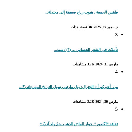
طقس الجمعة : هبوب رياح ضعيفة إلى معتدلة...
ديسمبر 25, 2025
4.3K مشاهدات
3
تأملات في الشعر الحساني … (2) / سيد...
مارس 31, 2024
3.7K مشاهدات
4
من_أخبركم أن الجنرال: بول مارتي رسول التاريخ الموريتاني؟!...
مارس 30, 2024
2.2K مشاهدات
5
ثقافة “لگصور”..حوار الملح والذهب -حمّ ولد آدبّ *