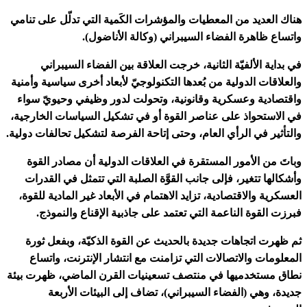
هناك العديد من المعطيات والمؤشرات الكَمية التي تدلّل على تنامي
واتساع ظاهرة الفضاء السيبراني (وكالة الأناضول).
في بداية الألفيّة الثانية، خرجت العلاقة بين الفضاء السيبراني
والعلاقات الدولية من بُعدها التكنولوجيّ لأبعاد أخرى سياسية وأمنية
واقتصادية وعسكرية وقانونية، وتحولت لدور وظيفي وحيويّ سواء
في الاستحواذ على عناصر القوة أو في تشكيل السياسات الخارجية،
والتأثير في الرأي العام، وحتى إتاحة الفرصة لتشكيل تحالفات دولية.
وباتَ من الأمور المستقرة في العلاقات الدولية أن مصادر القوة
وأشكالها تتغير، فإلى جانب القوَّة الصلبة التي تتمثل في القدرات
العسكرية والاقتصادية، تزايد الاهتمام في الأبعاد غير المادية للقوة،
فبرزت القوة الناعمة التي تعتمد على جاذبية الإقناع والنموذج.
ثم ظهرت اتجاهات جديدة بالحديث عن القوة الذكيّة، وبفعل ثورة
المعلومات والاتصالات التي تزامنت مع انتشار الإنترنت، واتساع
نطاق مستخدميها في منتصف تسعينيات القرن الماضي، ظهرت بيئة
جديدة، وهي (الفضاء السيبراني)، تضاف إلى البيئات الأربعة