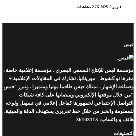
فبراير 9, 2025
2.2K مشاهدات
قبس
مؤسسة قبس للإنتاج السمعي البصري ، مؤسسة إعلامية خاصة ،
مقرها نواكشوط - موريتانيا. تشارك في المقاولات الإعلامية +
وصناعة الإشهار ، تمتلك قبس طاقما مهنيا ومتميزا . وتبرز "قبس
"من خلال موقعها الإلكتروني ومنصاتها على كافة شبكات
التواصل الإجتماعي لجمهورها كفاعل إعلامي في تسهيل ولوجه
للمعلومة والخبر من خلال خط تحريري يستهدف الدقة والمهنية.
هاتف و واتساب: 36103113
التصنيفات