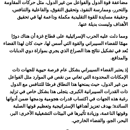
مضاعفة قوة الدول والفواعل من غير الدول، مثل حركات المقاومة
والتحرر، وممارسة النفوذ، وتحقيق التفوق، والفاعلية والتنافس،
وحقيقة مسانِدة للقوة التقليدية مكملة وداعمة لها في تحقيق
الأهداف وليست بديلة عنها.
ومما دلت عليه الحرب الإسرائيلية على قطاع غزة أن هناك دورًا
مهمًا للفضاء السيبراني والقوة التي أسس لها، حيث كان لهذا الفضاء
بُعد في تشكيل نتائج هذا الصراع الذي يجري بموازاة دوي الدبابات
والمدافع.
إذ يعتبر الفضاء السيبراني بشكل عام فرصة حيوية للجهات ذات
الإمكانات المحدودة التي تعاني من نقص في الموارد مثل الفواعل
من غير الدول، حيث يمنحها هذا النطاق فرصًا للتنافس مع الدول
ذات القدرات السيبرانية الكبرى. يتجلى هذا بشكل خاص في تزايد
رغبة هذه الجهات في اكتساب قدرات هجومية ودمجها ضمن أدواتها
السائدة؛ بهدف تعزيز أهدافها الإستراتيجية وتعظيم قوتها الصلبة
وقوتها الناعمة، وزيادة تأثيرها في البيئات التشغيلية الأخرى: البر،
البحر، الجو، والفضاء الخارجي.