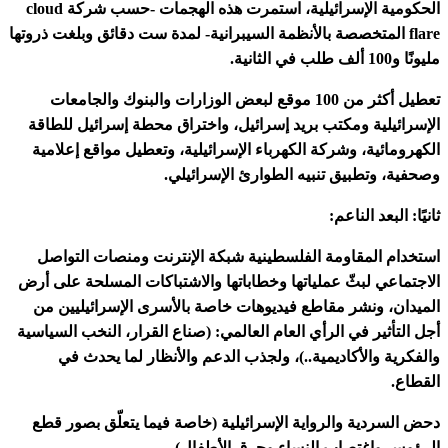
الحكومية الإسرائيلية، استمرت هذه الهجمات -حسب شركة cloud
flare المتخصصة بالأنظمة السيبرانية- لمدة ست دقائق وبلغت ذروتها
مليونًا و100 ألف طلب في الثانية.
تعطيل أكثر من 100 موقع لبعض الوزارات والبنوك والجامعات
الإسرائيلية ومكتب بريد إسرائيل، واختراق محطة إسرائيل للطاقة
الكهرومائية، وشركة الكهرباء الإسرائيلية، وتعطيل مواقع إعلامية
وصحفية، وتطبيق تنبيه الطوارئ الإسرائيلي.
ثانيًا: البعد الناعم:
استخدام المقاومة الفلسطينية شبكة الإنترنت ومنصات التواصل
الاجتماعي لبثّ عملياتها وخطاباتها والاشتباكات المسلحة على أرض
الميدان، ونشر مقاطع فيديوهات خاصة بالأسرى الإسرائيليين من
أجل التأثير في الرأي العام العالمي: (صناع القرار، النخب السياسية
والفكرية والأكاديمية..)، ولجذب الدعم والأنظار لما يحدث في
القطاع.
دحض السردية والرواية الإسرائيلية (خاصة فيما يتعلّق بصور قطع
الرؤوس واغتصاب النساء وحرق الأطفال).