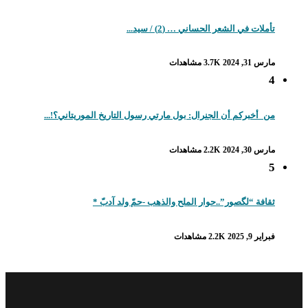
تأملات في الشعر الحساني … (2) / سيد...
مارس 31, 2024
3.7K مشاهدات
4
من_أخبركم أن الجنرال: بول مارتي رسول التاريخ الموريتاني؟!...
مارس 30, 2024
2.2K مشاهدات
5
ثقافة “لگصور”..حوار الملح والذهب -حمّ ولد آدبّ *
فبراير 9, 2025
2.2K مشاهدات