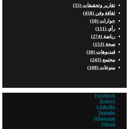
تقارير وتحقيقات
(55)
ثقافة وفن
(458)
حوارات
(10)
رأي
(111)
رياضة
(274)
صحة
(153)
فيديوهات
(30)
مجتمع
(243)
منوعات
(108)
Facebook
Twitter
Linkedin
Youtube
Whatsapp
Tiktok