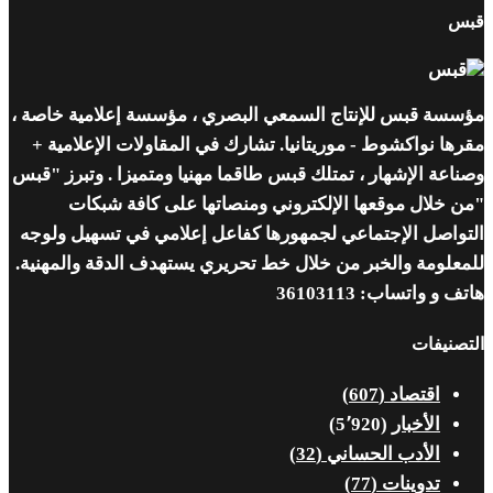
قبس
مؤسسة قبس للإنتاج السمعي البصري ، مؤسسة إعلامية خاصة ،
مقرها نواكشوط - موريتانيا. تشارك في المقاولات الإعلامية +
وصناعة الإشهار ، تمتلك قبس طاقما مهنيا ومتميزا . وتبرز "قبس
"من خلال موقعها الإلكتروني ومنصاتها على كافة شبكات
التواصل الإجتماعي لجمهورها كفاعل إعلامي في تسهيل ولوجه
للمعلومة والخبر من خلال خط تحريري يستهدف الدقة والمهنية.
هاتف و واتساب: 36103113
التصنيفات
اقتصاد
(607)
الأخبار
(5٬920)
الأدب الحساني
(32)
تدوينات
(77)