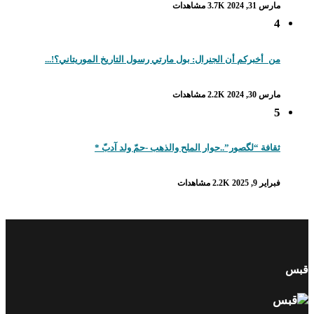
مارس 31, 2024
3.7K مشاهدات
4
من_أخبركم أن الجنرال: بول مارتي رسول التاريخ الموريتاني؟!...
مارس 30, 2024
2.2K مشاهدات
5
ثقافة “لگصور”..حوار الملح والذهب -حمّ ولد آدبّ *
فبراير 9, 2025
2.2K مشاهدات
قبس