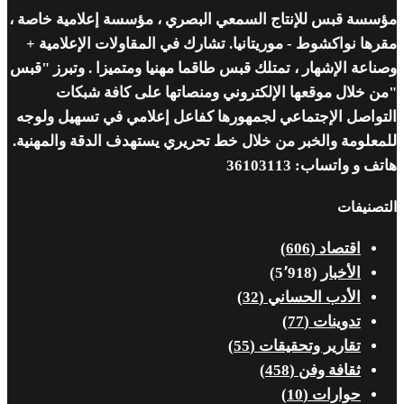
مؤسسة قبس للإنتاج السمعي البصري ، مؤسسة إعلامية خاصة ،
مقرها نواكشوط - موريتانيا. تشارك في المقاولات الإعلامية +
وصناعة الإشهار ، تمتلك قبس طاقما مهنيا ومتميزا . وتبرز "قبس
"من خلال موقعها الإلكتروني ومنصاتها على كافة شبكات
التواصل الإجتماعي لجمهورها كفاعل إعلامي في تسهيل ولوجه
للمعلومة والخبر من خلال خط تحريري يستهدف الدقة والمهنية.
هاتف و واتساب: 36103113
التصنيفات
اقتصاد
(606)
الأخبار
(5٬918)
الأدب الحساني
(32)
تدوينات
(77)
تقارير وتحقيقات
(55)
ثقافة وفن
(458)
حوارات
(10)