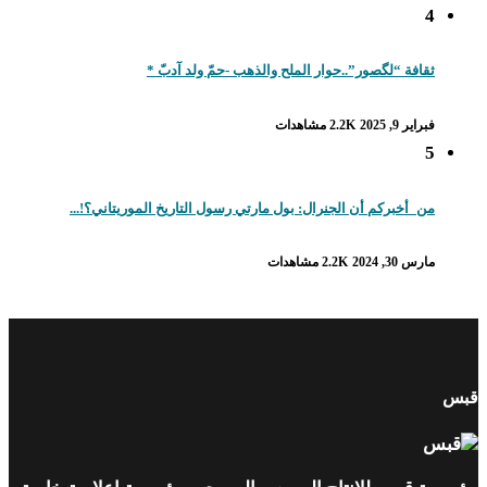
4
ثقافة “لگصور”..حوار الملح والذهب -حمّ ولد آدبّ *
فبراير 9, 2025
2.2K مشاهدات
5
من_أخبركم أن الجنرال: بول مارتي رسول التاريخ الموريتاني؟!...
مارس 30, 2024
2.2K مشاهدات
قبس