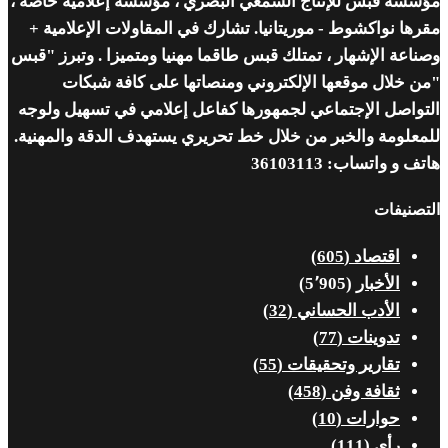
مؤسسة قبس للإنتاج السمعي البصري ، مؤسسة إعلامية خاصة ،
مقرها نواكشوط - موريتانيا. تشارك في المقاولات الإعلامية +
وصناعة الإشهار ، تمتلك قبس طاقما مهنيا ومتميزا . وتبرز "قبس
"من خلال موقعها الإلكتروني ومنصاتها على كافة شبكات
التواصل الإجتماعي لجمهورها كفاعل إعلامي في تسهيل ولوجه
للمعلومة والخبر من خلال خط تحريري يستهدف الدقة والمهنية.
هاتف و واتساب: 36103113
التصنيفات
اقتصاد
(605)
الأخبار
(5٬905)
الأدب الحساني
(32)
تدوينات
(77)
تقارير وتحقيقات
(55)
ثقافة وفن
(458)
حوارات
(10)
رأي
(111)