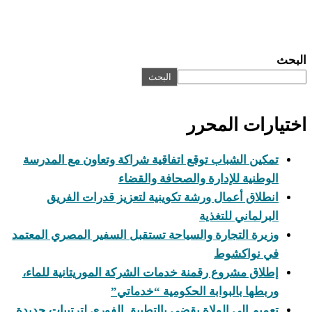
البحث
البحث
اختيارات المحرر
تمكين الشباب توقع اتفاقية شراكة وتعاون مع المدرسة
الوطنية للإدارة والصحافة والقضاء
انطلاق أعمال ورشة تكوينية لتعزيز قدرات الفريق
البرلماني للتغذية
وزيرة التجارة والسياحة تستقبل السفير المصري المعتمد
في نواكشوط
إطلاق مشروع رقمنة خدمات الشركة الموريتانية للماء،
وربطها بالبوابة الحكومية “خدماتي”
تعميم إلى الولاة يقضي بالتطبيق الفوري لترتيبات جديدة