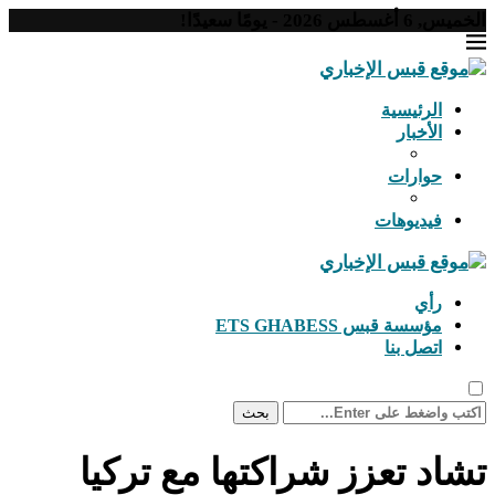
غسطس 2026 - يومًا سعيدًا!
الرئيسية
الأخبار
حوارات
فيديوهات
رأي
مؤسسة قبس ETS GHABESS
اتصل بنا
بحث
اد تعزز شراكتها مع تركيا