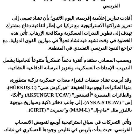
الفرنسي
دت تقارير إعلامية إفريقية، اليوم الاثنين؛ بأن تشاد تسعى إلى
يز شراكتها الاستراتيجية مع تركيا في إطار اتفاقية دفاع مشترك
ف إلى تطوير القدرات العسكرية ومكافحة الإرهاب. تأتي هذه
طوة في وقت تشهد فيه تشاد تحولاً في موازين القوى الدولية، مع
جع النفوذ الفرنسي التقليدي في المنطقة.
سب المصادر، ستقدم أنقرة دعماً عسكرياً متنوعاً لنجامينا يشمل
دريب، الإمدادات العسكرية، وتعزيز الترسانة الدفاعية التشادية.
 أبرمت تشاد صفقات لشراء معدات عسكرية تركية متطورة،
منها الطائرات الهجومية الخفيفة “هوركوش-سي” (HÜRKUŞ-C)،
والطائرات المسيرة “أقسنغور” (AKSUNGUR UCAV) و”أنكا-
إس” (ANKA-S UCAV)، إلى جانب ذخائر ذكية وصواريخ موجهة
 مثل “مام-إل” (MAM-L) و”سيريت” (CIRIT).
تي التحركات في سياق استراتيجية أوسع لتعويض الانسحاب
رنسي، حيث بدأت باريس في تقليص وجودها العسكري في تشاد.