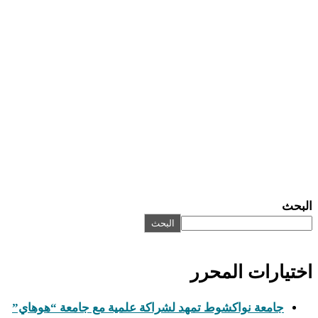
حث
البحث
تيارات المحرر
جامعة نواكشوط تمهد لشراكة علمية مع جامعة “هوهاي”