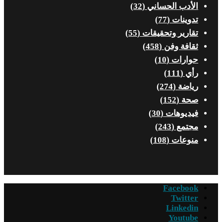
الأدب الحساني
(32)
تدوينات
(77)
تقارير وتحقيقات
(55)
ثقافة وفن
(458)
حوارات
(10)
رأي
(111)
رياضة
(274)
صحة
(152)
فيديوهات
(30)
مجتمع
(243)
منوعات
(108)
Facebook
Twitter
Linkedin
Youtube