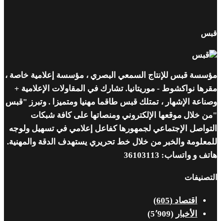
س
سة قبس للإنتاج السمعي البصري ، مؤسسة إعلامية خاصة ،
ها نواكشوط - موريتانيا. تشارك في المقاولات الإعلامية +
اعة الإشهار ، تمتلك قبس طاقما مهنيا ومتميزا . وتبرز "قبس
 خلال موقعها الإلكتروني ومنصاتها على كافة شبكات
واصل الإجتماعي لجمهورها كفاعل إعلامي في تسهيل ولوجه
علومة والخبر من خلال خط تحريري يستهدف الدقة والمهنية.
 و واتساب: 36103113
صنيفات
اقتصاد
(605)
الأخبار
(5٬909)