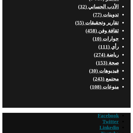
الأدب الحساني
(32)
تدوينات
(77)
تقارير وتحقيقات
(55)
ثقافة وفن
(458)
حوارات
(10)
رأي
(111)
رياضة
(274)
صحة
(153)
فيديوهات
(30)
مجتمع
(243)
منوعات
(108)
Facebook
Twitter
Linkedin