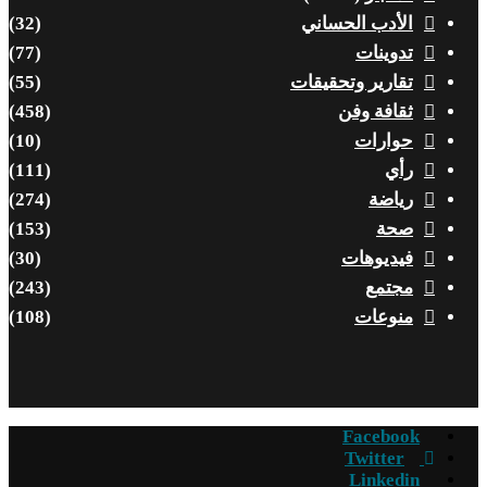
الأدب الحساني
(32)
تدوينات
(77)
تقارير وتحقيقات
(55)
ثقافة وفن
(458)
حوارات
(10)
رأي
(111)
رياضة
(274)
صحة
(153)
فيديوهات
(30)
مجتمع
(243)
منوعات
(108)
Facebook
Twitter
Linkedin