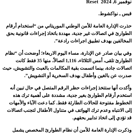
نوفمبر 6, 2024
Reset
قبس ـ نواكشوط.
حذرت الإدارة العامة للأمن الوطني الموريتاني من “استخدام أرقام
الطوارئ في اتصالات غير جدية، مهددة باتخاذ إجراءات قانونية بحق
المخالفين بهدف تطبيق اجراءات رادعة”.
وفي بيان صادر عن الإدارة، مساء اليوم الاربعاء؛ أوضحت أن “نظام
الطوارئ تلقى، أمس الثلاثاء، 1,116 اتصالاً، منها 35 فقط كانت
اتصالات جادة، بينما اتسمت بقية المكالمات بالعبث والتشويش، حيث
صدرت عن بالغين وأطفال بهدف السخرية أو التشويش”.
وأكدت أنها ستتخذ إجراءات حظر الرقم المتصل في حال تبين أنه
استخدم أرقام الطوارئ بغير جدية، مشددة على أهمية ترك هذه
الخطوط مفتوحة للحالات الطارئة فقط. كما دعت الآباء والأمهات
إلى الانتباه وعدم ترك الهواتف في متناول الأطفال لتجنب اتصالات
قد تؤدي إلى اتخاذ تدابير بحقهم.
وذكرت الإدارة العامة للأمن أن نظام الطوارئ المخصص يشمل