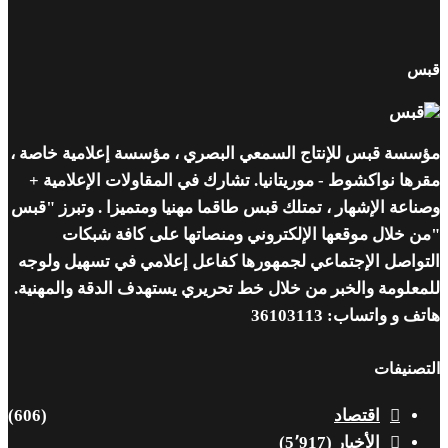
قبس
مؤسسة قبس للإنتاج السمعي البصري ، مؤسسة إعلامية خاصة ،
مقرها نواكشوط - موريتانيا. تشارك في المقاولات الإعلامية +
وصناعة الإشهار ، تمتلك قبس طاقما مهنيا ومتميزا . وتبرز "قبس
"من خلال موقعها الإلكتروني ومنصاتها على كافة شبكات
التواصل الإجتماعي لجمهورها كفاعل إعلامي في تسهيل ولوجه
للمعلومة والخبر من خلال خط تحريري يستهدف الدقة والمهنية.
هاتف و واتساب: 36103113
التصنيفات
اقتصاد
(606)
الأخبار
(5٬917)