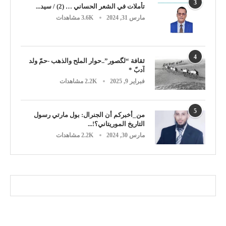
3
تأملات في الشعر الحساني … (2) / سيد...
مارس 31, 2024
3.6K مشاهدات
4
ثقافة “لگصور”..حوار الملح والذهب -حمّ ولد
آدبّ *
فبراير 9, 2025
2.2K مشاهدات
5
من_أخبركم أن الجنرال: بول مارتي رسول
التاريخ الموريتاني؟!...
مارس 30, 2024
2.2K مشاهدات