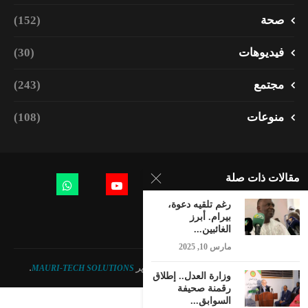
صحة
(152)
فيديوهات
(30)
مجتمع
(243)
منوعات
(108)
مقالات ذات صلة
رغم تلقيه دعوة،
بيرام. أبرز
الغائبين...
مارس 10, 2025
© 2023 - جميع الحقوق محفوظة. تصميم وتطوير
MAURI-TECH SOLUTIONS
.
وزارة العدل.. إطلاق
رقمنة صحيفة
السوابق...