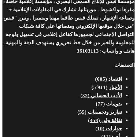
مؤسسة قبس للإنتاج السمعي البصري ، مؤسسة إعلامية خاصة ،
مقرها نواكشوط - موريتانيا. تشارك في المقاولات الإعلامية +
وصناعة الإشهار ، تمتلك قبس طاقما مهنيا ومتميزا . وتبرز "قبس
"من خلال موقعها الإلكتروني ومنصاتها على كافة شبكات
التواصل الإجتماعي لجمهورها كفاعل إعلامي في تسهيل ولوجه
للمعلومة والخبر من خلال خط تحريري يستهدف الدقة والمهنية.
هاتف و واتساب: 36103113
التصنيفات
اقتصاد
(605)
الأخبار
(5٬911)
الأدب الحساني
(32)
تدوينات
(77)
تقارير وتحقيقات
(55)
ثقافة وفن
(458)
حوارات
(10)
رأي
(111)