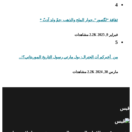
4
ثقافة “لگصور”..حوار الملح والذهب -حمّ ولد آدبّ *
فبراير 9, 2025
2.2K مشاهدات
5
من_أخبركم أن الجنرال: بول مارتي رسول التاريخ الموريتاني؟!...
مارس 30, 2024
2.2K مشاهدات
قبس