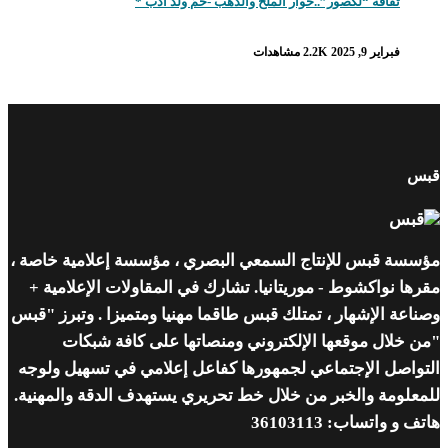
ثقافة “لگصور”..حوار الملح والذهب -حمّ ولد آدبّ *
فبراير 9, 2025
2.2K مشاهدات
قبس
مؤسسة قبس للإنتاج السمعي البصري ، مؤسسة إعلامية خاصة ،
مقرها نواكشوط - موريتانيا. تشارك في المقاولات الإعلامية +
وصناعة الإشهار ، تمتلك قبس طاقما مهنيا ومتميزا . وتبرز "قبس
"من خلال موقعها الإلكتروني ومنصاتها على كافة شبكات
التواصل الإجتماعي لجمهورها كفاعل إعلامي في تسهيل ولوجه
للمعلومة والخبر من خلال خط تحريري يستهدف الدقة والمهنية.
هاتف و واتساب: 36103113