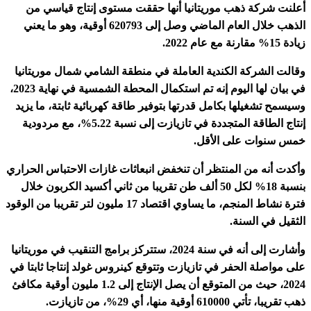
أعلنت شركة ذهب موريتانيا أنها حققت مستوى إنتاج قياسي من
الذهب خلال العام الماضي وصل إلى 620793 أوقية، وهو ما يعني
زيادة 15% مقارنة مع عام 2022.
وقالت الشركة الكندية العاملة في منطقة الشامي شمال موريتانيا
في بيان لها اليوم إنه تم استكمال المحطة الشمسية في نهاية 2023،
وسيسمح تشغيلها بكامل قدرتها بتوفير طاقة كهربائية ثابتة، ما يزيد
إنتاج الطاقة المتجددة في تازيازت إلى نسبة 5.22%، مع مردودية
خمس سنوات على الأقل.
وأكدت أنه من المنتظر أن تنخفض انبعاثات غازات الاحتباس الحراري
بنسبة 18% لكل 50 ألف طن تقريبا من ثاني أكسيد الكربون خلال
فترة نشاط المنجم، ما يساوي اقتصاد 17 مليون لتر تقريبا من الوقود
الثقيل في السنة.
وأشارت إلى أنه في سنة 2024، ستتركز برامج التنقيب في موريتانيا
على مواصلة الحفر في تازيازت وتتوقع كينروس غولد إنتاجا ثابتا في
2024، حيث من المتوقع أن يصل الإنتاج إلى 1.2 مليون أوقية مكافئ
ذهب تقريبا، تأتي 610000 أوقية منها، أي 29%، من تازيازت.