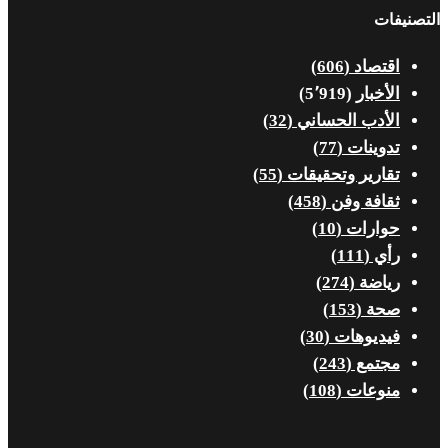
التصنيفات
اقتصاد
(606)
الأخبار
(5٬919)
الأدب الحساني
(32)
تدوينات
(77)
تقارير وتحقيقات
(55)
ثقافة وفن
(458)
حوارات
(10)
رأي
(111)
رياضة
(274)
صحة
(153)
فيديوهات
(30)
مجتمع
(243)
منوعات
(108)