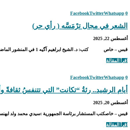
Facebook
Twitter
Whatsapp
0
الشعر في مجال ترْمَسَّه ( رأي حر)
أغسطس 22, 2025
قبس – خاص كتب: د. الشيخ ابراهيم آگيه 1 في المنشور الماضي حول ترْمَسَّه 2المَحْتُ إلى مساهمة “الترمسيين” في مختلف أوجه الثقافة في التاريخ الثقافي لموريتانيا واشرت إلى أن …
اقرأ المقالة
Facebook
Twitter
Whatsapp
0
أيام الرشيد.. رئةُ “تكانت” التي تتنفسُ ثقافةً وأ
أغسطس 20, 2025
قبس – خاصكتب المستشار برئاسة الجمهورية :سيدي محمد ولد ابهنسخ
اقرأ المقالة