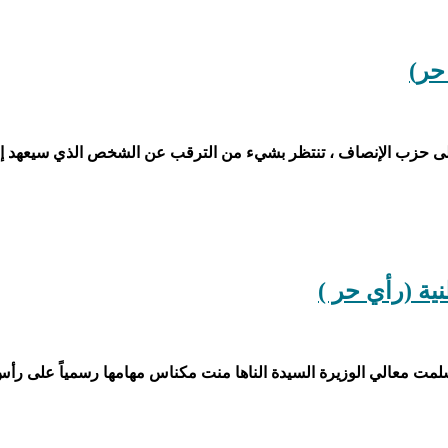
حر)
إلى حزب الإنصاف ، تنتظر بشيء من الترقب عن الشخص الذي سيعهد إل
ية (رأي حر )
؛ذ.مريم فاك اللهمع إشراقة يوم الثلاثاء، 30 من سبتمبر 2025، تسلمت معالي الوزيرة السيدة الناها منت 