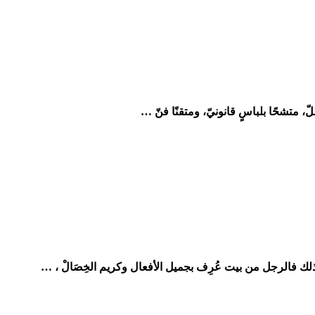
، متشحًا بلباسٍ قانونيّ، ومتقنًا فنّ …
 فالرجل من بيت عُرِف بجميل الأفعال وكريم الخِصَالْ ، …