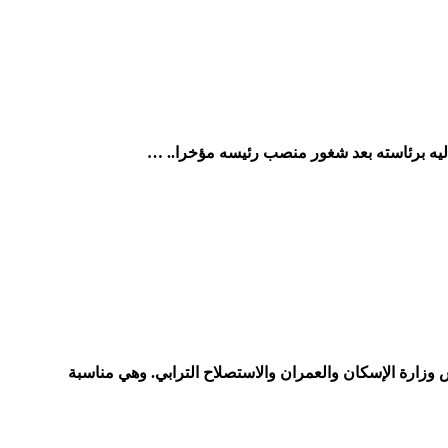
يه برئاسته بعد شغور منصب رئيسه مؤخرا.. …
مكناس مهامها رسمياً على رأس وزارة الإسكان والعمران والاستصلاح الترابي. وهي مناسبة